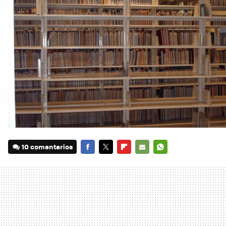
10 comentarios
FACEBOOK
TWITTER
FLIPBOARD
E-
WHATSAPP
MAIL