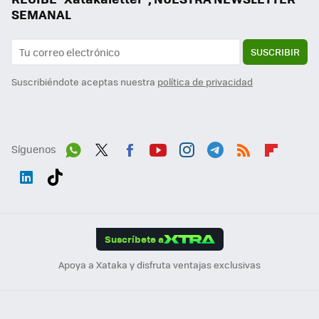
SEMANAL
SUSCRIBIR
Suscribiéndote aceptas nuestra
política de privacidad
Síguenos
Wh
Twit
Fac
You
Inst
Tele
RSS
Flip
ats
ter
ebo
tub
agr
gra
boa
Link
Tikt
App
ok
e
am
m
rd
edI
ok
Suscríbete a
n
Apoya a Xataka y disfruta ventajas exclusivas