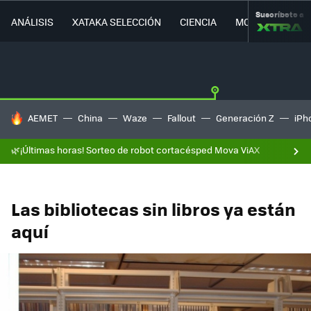
Suscríbete a
ANÁLISIS
XATAKA SELECCIÓN
CIENCIA
MOVILIDAD
HOY SE HABLA DE
AEMET
China
Waze
Fallout
Generación Z
iPh
🌿¡Últimas horas! Sorteo de robot cortacésped Mova ViAX
Las bibliotecas sin libros ya están
aquí