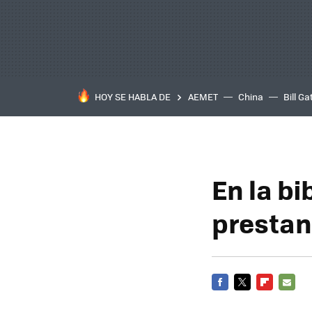
HOY SE HABLA DE
AEMET
China
Bill Ga
En la bi
prestan 
FACEBOOK
TWITTER
FLIPBOARD
E-