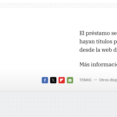
El préstamo se
hayan títulos 
desde la web de
Más informaci
TEMAS
Otros disp
FACEBOOK
TWITTER
FLIPBOARD
E-
MAIL