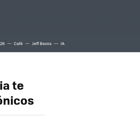
S26
Café
Jeff Bezos
IA
ia te
rónicos