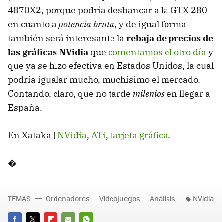
4870X2, porque podría desbancar a la GTX 280
en cuanto a
potencia bruta
, y de igual forma
también será interesante la
rebaja de precios de
las gráficas NVidia
que
comentamos el otro día
y
que ya se hizo efectiva en Estados Unidos, la cual
podría igualar mucho, muchísimo el mercado.
Contando, claro, que no tarde
milenios
en llegar a
España.
En Xataka |
NVidia
,
ATi
,
tarjeta gráfica
.
�
TEMAS
Ordenadores
Videojuegos
Análisis
NVidia