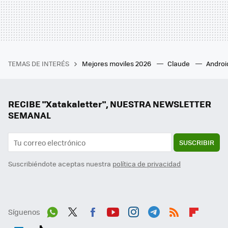
TEMAS DE INTERÉS
Mejores moviles 2026
Claude
Androi
RECIBE "Xatakaletter", NUESTRA NEWSLETTER
SEMANAL
SUSCRIBIR
Suscribiéndote aceptas nuestra
política de privacidad
Síguenos
Wh
Twit
Fac
You
Inst
Tele
RSS
Flip