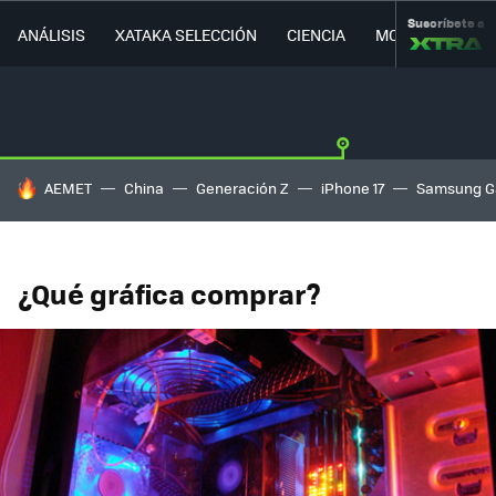
Suscríbete a
ANÁLISIS
XATAKA SELECCIÓN
CIENCIA
MOVILIDAD
HOY SE HABLA DE
AEMET
China
Generación Z
iPhone 17
Samsung G
¿Qué gráfica comprar?