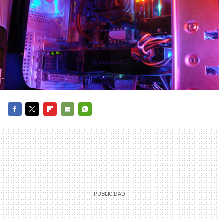
FACEBOOK
TWITTER
FLIPBOARD
E-
WHATSAPP
MAIL