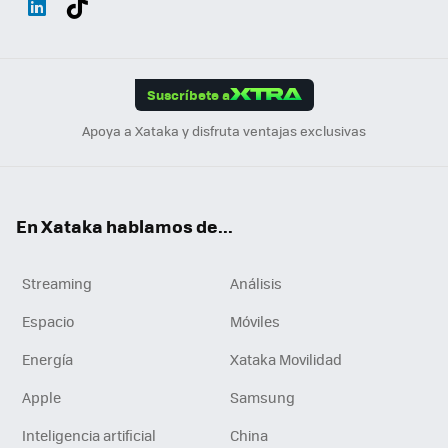
ats
ter
ebo
tub
agr
gra
boa
Link
Tikt
App
ok
e
am
m
rd
edI
ok
Suscríbete a
n
Apoya a Xataka y disfruta ventajas exclusivas
En Xataka hablamos de...
Streaming
Análisis
Espacio
Móviles
Energía
Xataka Movilidad
Apple
Samsung
Inteligencia artificial
China