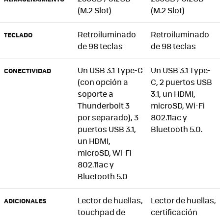
(M.2 Slot)
(M.2 Slot)
Retroiluminado
Retroiluminado
TECLADO
de 98 teclas
de 98 teclas
Un USB 3.1 Type-C
Un USB 3.1 Type-
CONECTIVIDAD
(con opción a
C, 2 puertos USB
soporte a
3.1, un HDMI,
Thunderbolt 3
microSD, Wi-Fi
por separado), 3
802.11ac y
puertos USB 3.1,
Bluetooth 5.0.
un HDMI,
microSD, Wi-Fi
802.11ac y
Bluetooth 5.0
Lector de huellas,
Lector de huellas,
ADICIONALES
touchpad de
certificación