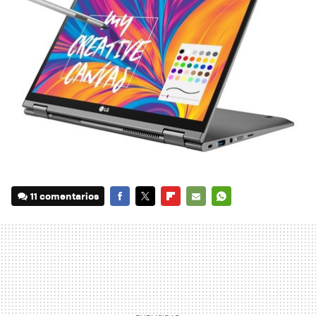
11 comentarios
FACEBOOK
TWITTER
FLIPBOARD
E-
WHATSAPP
MAIL