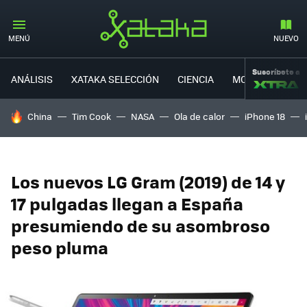
MENÚ
NUEVO
Suscríbete a
ANÁLISIS
XATAKA SELECCIÓN
CIENCIA
MOVILIDAD
HOY SE HABLA DE
China
Tim Cook
NASA
Ola de calor
iPhone 18
Los nuevos LG Gram (2019) de 14 y
17 pulgadas llegan a España
presumiendo de su asombroso
peso pluma