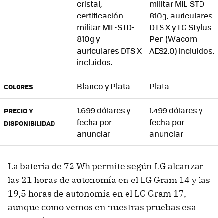
cristal,
militar MIL-STD-
certificación
810g, auriculares
militar MIL-STD-
DTS X y LG Stylus
810g y
Pen (Wacom
auriculares DTS X
AES2.0) incluidos.
incluidos.
Blanco y Plata
Plata
COLORES
1.699 dólares y
1.499 dólares y
PRECIO Y
fecha por
fecha por
DISPONIBILIDAD
anunciar
anunciar
La batería de 72 Wh permite según LG alcanzar
las 21 horas de autonomía en el LG Gram 14 y las
19,5 horas de autonomía en el LG Gram 17,
aunque como vemos en nuestras pruebas esa