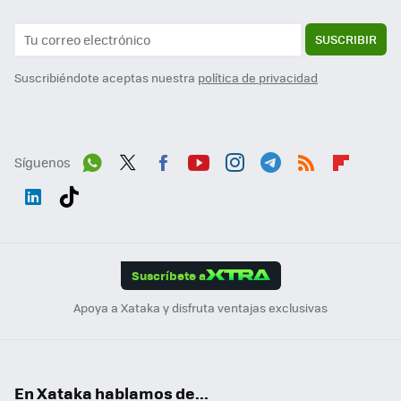
SUSCRIBIR
Suscribiéndote aceptas nuestra
política de privacidad
Síguenos
Wh
Twit
Fac
You
Inst
Tele
RSS
Flip
ats
ter
ebo
tub
agr
gra
boa
Link
Tikt
App
ok
e
am
m
rd
edI
ok
Suscríbete a
n
Apoya a Xataka y disfruta ventajas exclusivas
En Xataka hablamos de...