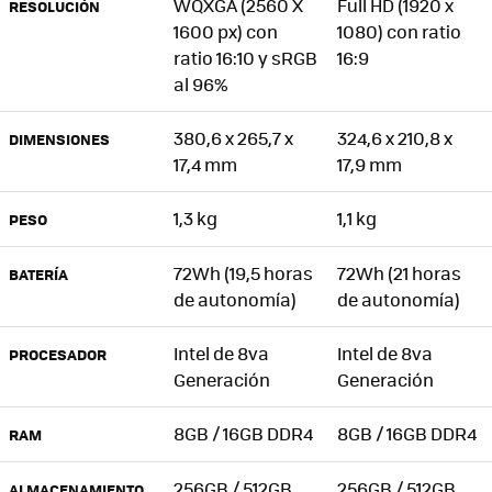
WQXGA (2560 X
Full HD (1920 x
RESOLUCIÓN
1600 px) con
1080) con ratio
ratio 16:10 y sRGB
16:9
al 96%
380,6 x 265,7 x
324,6 x 210,8 x
DIMENSIONES
17,4 mm
17,9 mm
1,3 kg
1,1 kg
PESO
72Wh (19,5 horas
72Wh (21 horas
BATERÍA
de autonomía)
de autonomía)
Intel de 8va
Intel de 8va
PROCESADOR
Generación
Generación
8GB / 16GB DDR4
8GB / 16GB DDR4
RAM
256GB / 512GB
256GB / 512GB
ALMACENAMIENTO