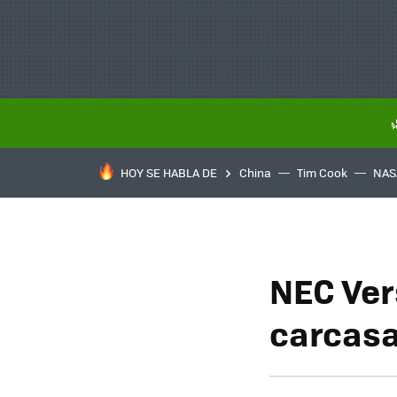
HOY SE HABLA DE
China
Tim Cook
NAS
NEC Ver
carcas