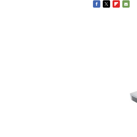
FACEBOOK
TWITTER
FLIPBOARD
E-
MAIL