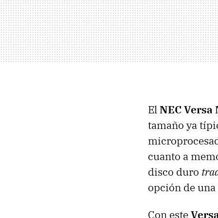
El
NEC
Versa
tamaño ya típi
microprocesad
cuanto a memo
disco duro
tra
opción de una 
Con este
Vers