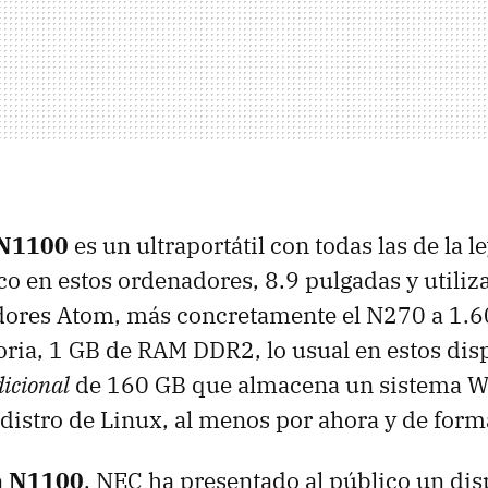
 N1100
es un ultraportátil con todas las de la l
co en estos ordenadores, 8.9 pulgadas y utiliz
ores Atom, más concretamente el N270 a 1.6
ria, 1 GB de
RAM
DDR2, lo usual en estos disp
dicional
de 160 GB que almacena un sistema W
distro de Linux, al menos por ahora y de forma
a N1100
,
NEC
ha presentado al público un dis