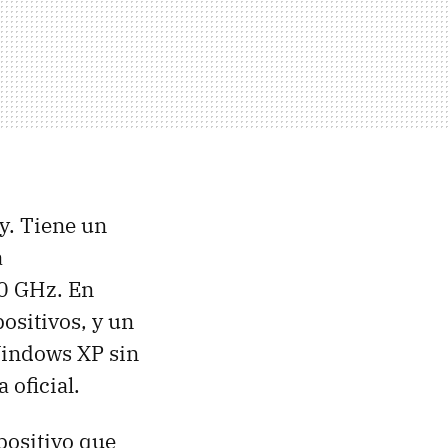
ey. Tiene un
a
0 GHz. En
ositivos, y un
indows XP sin
 oficial.
positivo que