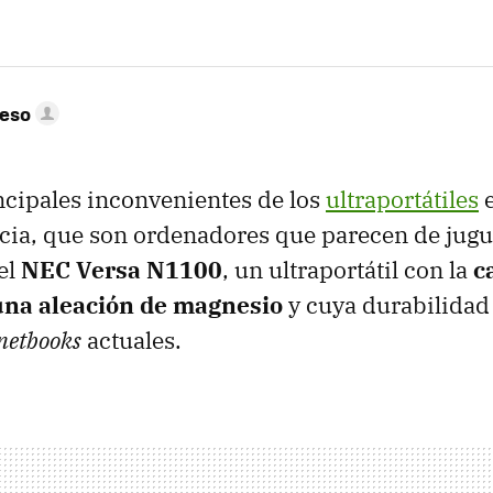
peso
ncipales inconvenientes de los
ultraportátiles
e
cia, que son ordenadores que parecen de jugue
el
NEC
Versa N1100
, un ultraportátil con la
c
una aleación de magnesio
y cuya durabilidad
netbooks
actuales.