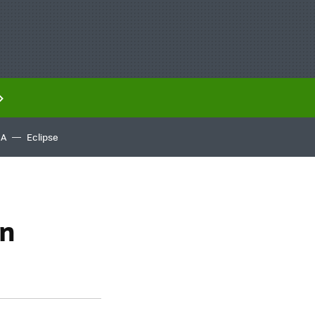
IA
Eclipse
on