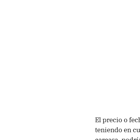
El precio o fe
teniendo en cue
carcasa, podr