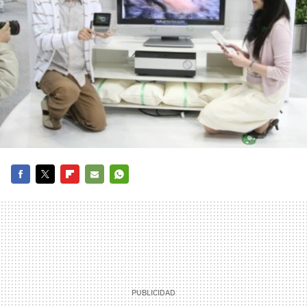
FACEBOOK
TWITTER
FLIPBOARD
E-
WHATSAPP
MAIL