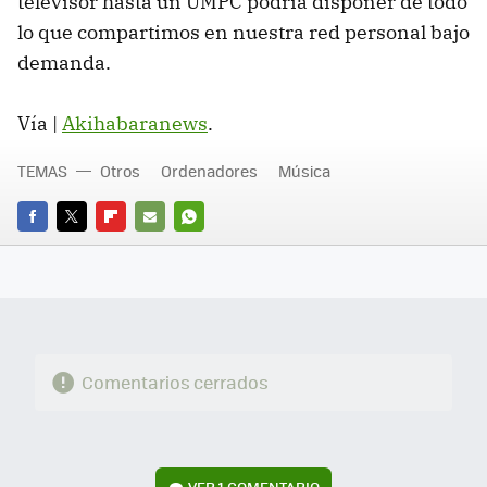
televisor hasta un UMPC podría disponer de todo
lo que compartimos en nuestra red personal bajo
demanda.
Vía |
Akihabaranews
.
TEMAS
Otros
Ordenadores
Música
FACEBOOK
TWITTER
FLIPBOARD
E-
WHATSAPP
MAIL
Comentarios cerrados
VER
1 COMENTARIO