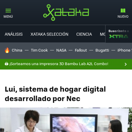
MENÚ
NUEVO
Suscríbete a
ANÁLISIS
XATAKA SELECCIÓN
CIENCIA
MOVILIDAD
HOY SE HABLA DE
China
Tim Cook
NASA
Fallout
Bugatti
iPhone 
🖨️ ¡Sorteamos una impresora 3D Bambu Lab A2L Combo!
Lui, sistema de hogar digital
desarrollado por Nec