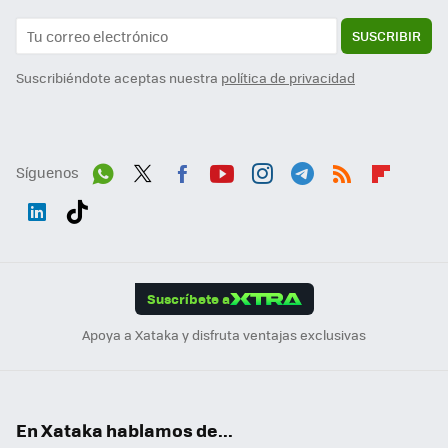
SUSCRIBIR
Suscribiéndote aceptas nuestra
política de privacidad
Síguenos
Wh
Twit
Fac
You
Inst
Tele
RSS
Flip
ats
ter
ebo
tub
agr
gra
boa
Link
Tikt
App
ok
e
am
m
rd
edI
ok
Suscríbete a
n
Apoya a Xataka y disfruta ventajas exclusivas
En Xataka hablamos de...