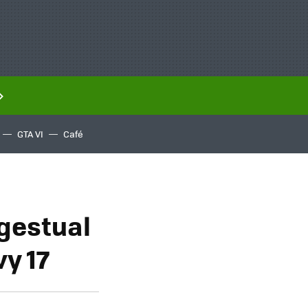
GTA VI
Café
 gestual
vy 17