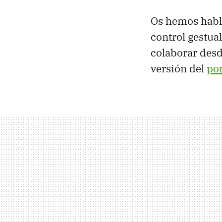
Os hemos habl
control gestua
colaborar desd
versión del
por