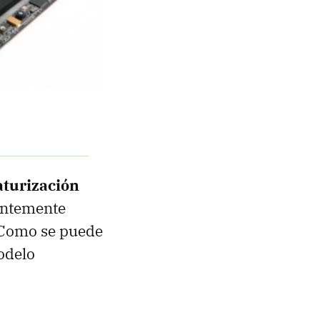
aturización
ientemente
. Como se puede
odelo