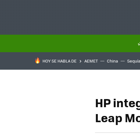
HOY SE HABLA DE
AEMET
China
Sequí
HP inte
Leap Mot