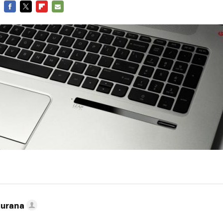
FACEBOOK
TWITTER
FLIPBOARD
E-
MAIL
turana