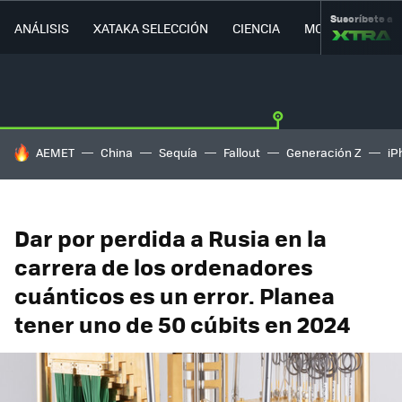
Suscríbete a
ANÁLISIS
XATAKA SELECCIÓN
CIENCIA
MOVILIDAD
HOY SE HABLA DE
AEMET
China
Sequía
Fallout
Generación Z
iP
Dar por perdida a Rusia en la
carrera de los ordenadores
cuánticos es un error. Planea
tener uno de 50 cúbits en 2024