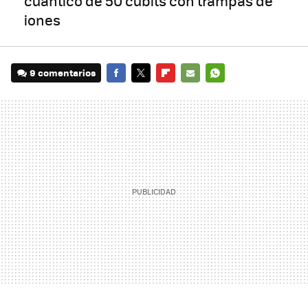
cuántico de 50 cúbits con trampas de
iones
9 comentarios
FACEBOOK
TWITTER
FLIPBOARD
E-
WHATSAPP
MAIL