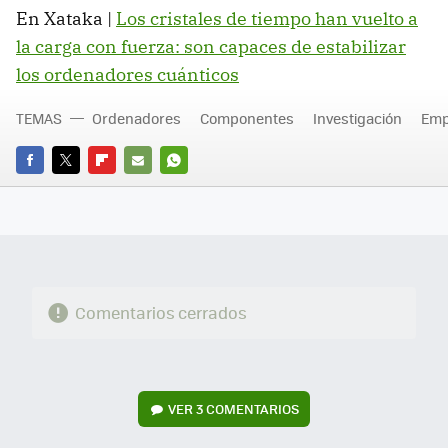
En Xataka |
Los cristales de tiempo han vuelto a
la carga con fuerza: son capaces de estabilizar
los ordenadores cuánticos
TEMAS
Ordenadores
Componentes
Investigación
Emp
FACEBOOK
TWITTER
FLIPBOARD
E-
WHATSAPP
MAIL
Comentarios cerrados
VER
3 COMENTARIOS