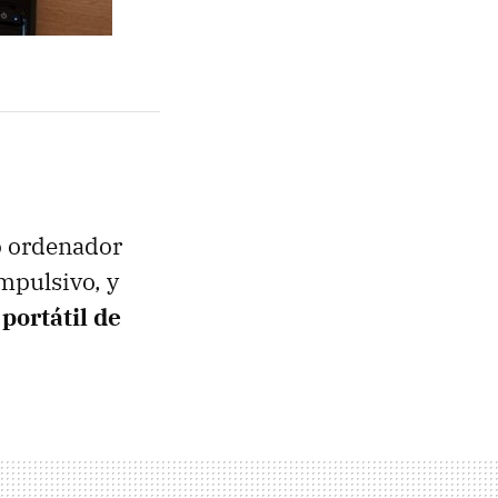
 ordenador
mpulsivo, y
e
portátil de