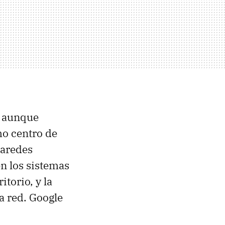
 aunque
mo centro de
paredes
n los sistemas
torio, y la
a red. Google