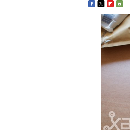
FACEBOOK
TWITTER
FLIPBOARD
E-
MAIL