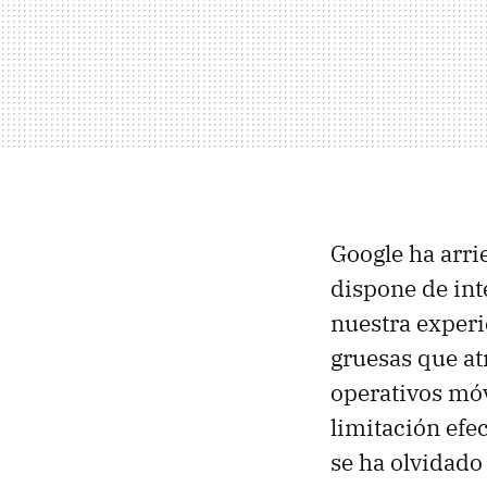
Google ha arri
dispone de int
nuestra exper
gruesas que at
operativos móv
limitación efe
se ha olvidado