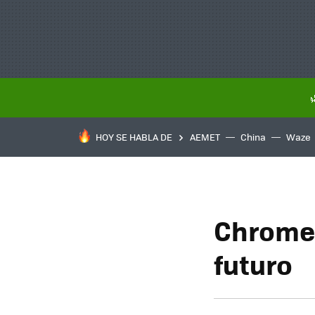
HOY SE HABLA DE
AEMET
China
Waze
Chromeb
futuro