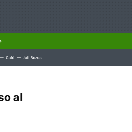
Café
Jeff Bezos
o al