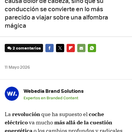
causa dolor de cabeza, sino que su
conducción se convierte en lo más
parecido a viajar sobre una alfombra
mágica
2 comentarios
FACEBOOK
TWITTER
FLIPBOARD
E-
WHATSAPP
MAIL
11 Mayo 2026
Webedia Brand Solutions
Expertos en Branded Content
La
revolución
que ha supuesto el
coche
eléctrico
va mucho
más allá de la cuestión
energética
o los cambios profundos y radicales