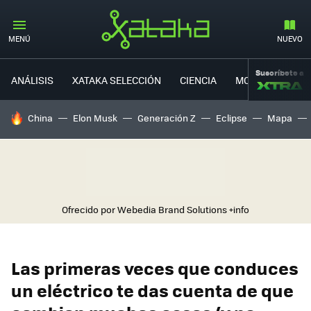
MENÚ
NUEVO
Suscríbete a
ANÁLISIS
XATAKA SELECCIÓN
CIENCIA
MOVILIDAD
HOY SE HABLA DE
China
Elon Musk
Generación Z
Eclipse
Mapa
Ofrecido por Webedia Brand Solutions
+info
Las primeras veces que conduces
un eléctrico te das cuenta de que