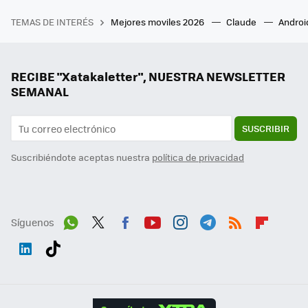
TEMAS DE INTERÉS
Mejores moviles 2026
Claude
Androi
RECIBE "Xatakaletter", NUESTRA NEWSLETTER
SEMANAL
SUSCRIBIR
Suscribiéndote aceptas nuestra
política de privacidad
Síguenos
Wh
Twit
Fac
You
Inst
Tele
RSS
Flip
ats
ter
ebo
tub
agr
gra
boa
Link
Tikt
App
ok
e
am
m
rd
edI
ok