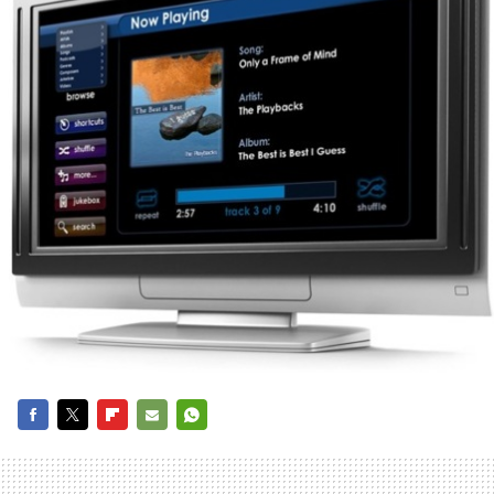
FACEBOOK
TWITTER
FLIPBOARD
E-
WHATSAPP
MAIL