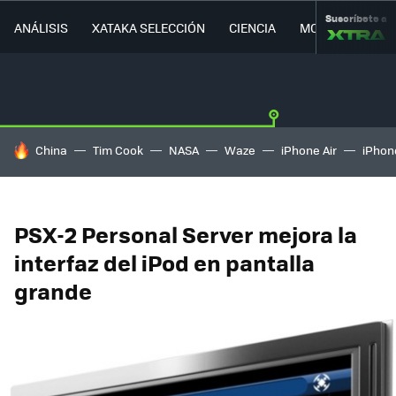
Suscríbete a
ANÁLISIS
XATAKA SELECCIÓN
CIENCIA
MOVILIDAD
HOY SE HABLA DE
China
Tim Cook
NASA
Waze
iPhone Air
iPhone
PSX-2 Personal Server mejora la
interfaz del iPod en pantalla
grande