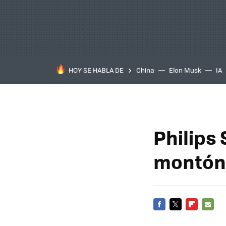
HOY SE HABLA DE
China
Elon Musk
IA
Philips
montón
FACEBOOK
TWITTER
FLIPBOARD
E-