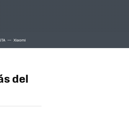
GTA
Xiaomi
ás del