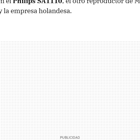
n el
Philips SA1110
, el otro reproductor de 
y la empresa holandesa.