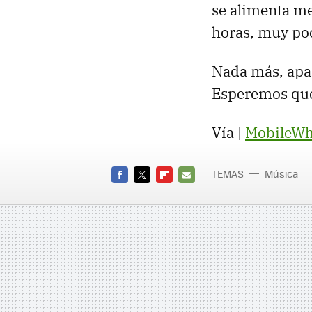
se alimenta m
horas, muy poc
Nada más, apar
Esperemos que,
Vía |
MobileW
TEMAS
Música
FACEBOOK
TWITTER
FLIPBOARD
E-
MAIL