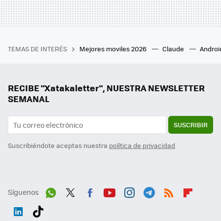
TEMAS DE INTERÉS
Mejores moviles 2026
Claude
Androi
RECIBE "Xatakaletter", NUESTRA NEWSLETTER
SEMANAL
SUSCRIBIR
Suscribiéndote aceptas nuestra
política de privacidad
Síguenos
Wh
Twit
Fac
You
Inst
Tele
RSS
Flip