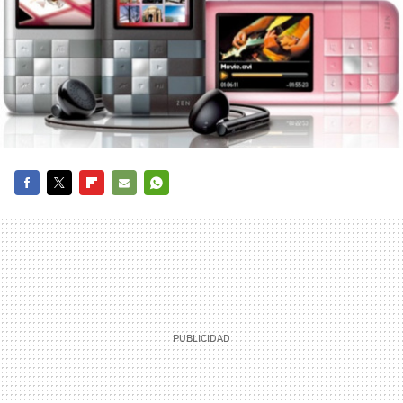
FACEBOOK
TWITTER
FLIPBOARD
E-
WHATSAPP
MAIL