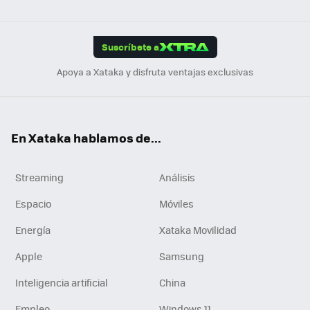
ats
ter
ebo
tub
agr
gra
boa
Link
Tikt
App
ok
e
am
m
rd
edI
ok
Suscríbete a
n
Apoya a Xataka y disfruta ventajas exclusivas
En Xataka hablamos de...
Streaming
Análisis
Espacio
Móviles
Energía
Xataka Movilidad
Apple
Samsung
Inteligencia artificial
China
Empleo
Windows 11