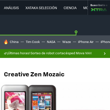
Suscríbete a
ANÁLISIS
XATAKA SELECCIÓN
CIENCIA
MOVILIDAD
HOY SE HABLA DE
China
Tim Cook
NASA
Waze
iPhone Air
iPhone
🌿¡Últimas horas! Sorteo de robot cortacésped Mova ViAX
Creative Zen Mozaic