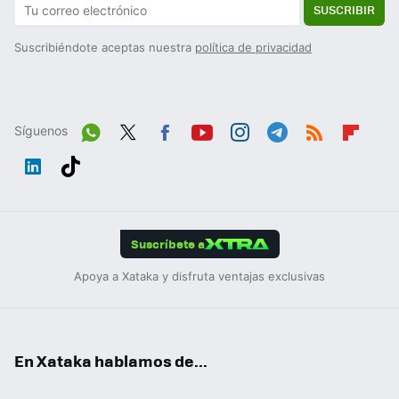
SUSCRIBIR
Suscribiéndote aceptas nuestra
política de privacidad
Síguenos
Wh
Twit
Fac
You
Inst
Tele
RSS
Flip
ats
ter
ebo
tub
agr
gra
boa
Link
Tikt
App
ok
e
am
m
rd
edIn
ok
Suscríbete a
Apoya a Xataka y disfruta ventajas exclusivas
En Xataka hablamos de...