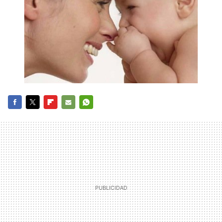
FACEBOOK
TWITTER
FLIPBOARD
E-
WHATSAPP
MAIL