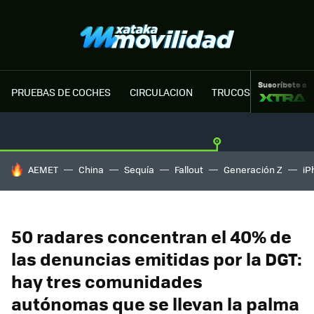
Suscríbete a
PRUEBAS DE COCHES
CIRCULACION
TRUCOS MOTOR
HOY SE HABLA DE
AEMET
China
Sequía
Fallout
Generación Z
iP
50 radares concentran el 40% de
las denuncias emitidas por la DGT:
hay tres comunidades
autónomas que se llevan la palma