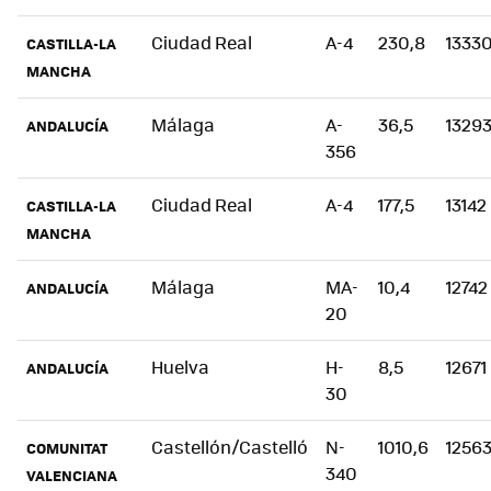
Ciudad Real
A-4
230,8
1333
CASTILLA-LA
MANCHA
Málaga
A-
36,5
1329
ANDALUCÍA
356
Ciudad Real
A-4
177,5
13142
CASTILLA-LA
MANCHA
Málaga
MA-
10,4
12742
ANDALUCÍA
20
Huelva
H-
8,5
12671
ANDALUCÍA
30
Castellón/Castelló
N-
1010,6
1256
COMUNITAT
340
VALENCIANA