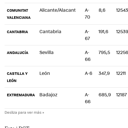
Alicante/Alacant
A-
8,6
12543
COMUNITAT
70
VALENCIANA
Cantabria
A-
191,6
1253
CANTABRIA
67
Sevilla
A-
795,5
1225
ANDALUCÍA
66
León
A-6
347,9
12211
CASTILLA Y
LEÓN
Badajoz
A-
685,9
12187
EXTREMADURA
66