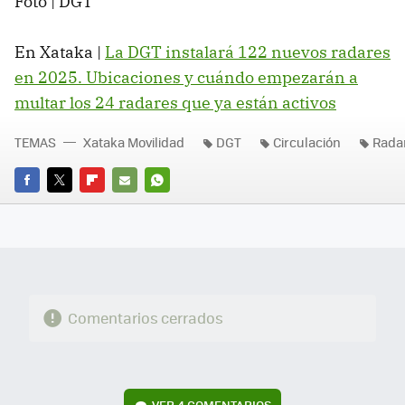
Foto | DGT
En Xataka |
La DGT instalará 122 nuevos radares
en 2025. Ubicaciones y cuándo empezarán a
multar los 24 radares que ya están activos
TEMAS
Xataka Movilidad
DGT
Circulación
Rada
FACEBOOK
TWITTER
FLIPBOARD
E-
WHATSAPP
MAIL
Comentarios cerrados
VER
4 COMENTARIOS