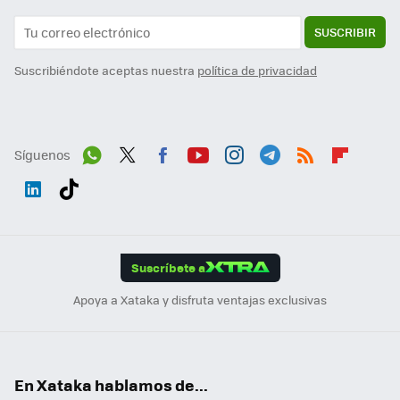
SUSCRIBIR
Suscribiéndote aceptas nuestra
política de privacidad
Síguenos
Wh
Twit
Fac
You
Inst
Tele
RSS
Flip
ats
ter
ebo
tub
agr
gra
boa
Link
Tikt
App
ok
e
am
m
rd
edI
ok
Suscríbete a
n
Apoya a Xataka y disfruta ventajas exclusivas
En Xataka hablamos de...