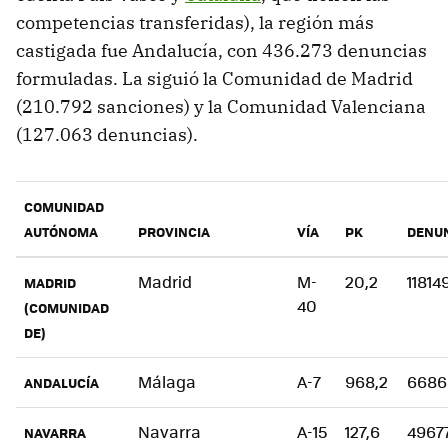
competencias transferidas), la región más
castigada fue Andalucía, con 436.273 denuncias
formuladas. La siguió la Comunidad de Madrid
(210.792 sanciones) y la Comunidad Valenciana
(127.063 denuncias).
COMUNIDAD
AUTÓNOMA
PROVINCIA
VÍA
PK
DENU
Madrid
M-
20,2
11814
MADRID
40
(COMUNIDAD
DE)
Málaga
A-7
968,2
6686
ANDALUCÍA
Navarra
A-15
127,6
4967
NAVARRA