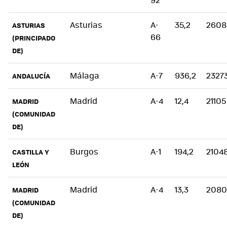
Asturias
A-
35,2
2608
ASTURIAS
66
(PRINCIPADO
DE)
Málaga
A-7
936,2
2327
ANDALUCÍA
Madrid
A-4
12,4
21105
MADRID
(COMUNIDAD
DE)
Burgos
A-1
194,2
2104
CASTILLA Y
LEÓN
Madrid
A-4
13,3
2080
MADRID
(COMUNIDAD
DE)