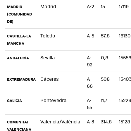
Madrid
A-2
15
17119
MADRID
(COMUNIDAD
DE)
Toledo
A-5
57,8
16130
CASTILLA-LA
MANCHA
Sevilla
A-
0,8
1555
ANDALUCÍA
92
Cáceres
A-
508
1540
EXTREMADURA
66
Pontevedra
A-
11,7
1522
GALICIA
55
Valencia/València
A-3
314,8
15128
COMUNITAT
VALENCIANA