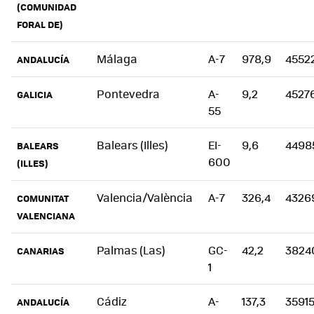
(COMUNIDAD
FORAL DE)
Málaga
A-7
978,9
4552
ANDALUCÍA
Pontevedra
A-
9,2
4527
GALICIA
55
Balears (Illes)
EI-
9,6
4498
BALEARS
600
(ILLES)
Valencia/València
A-7
326,4
4326
COMUNITAT
VALENCIANA
Palmas (Las)
GC-
42,2
3824
CANARIAS
1
Cádiz
A-
137,3
3591
ANDALUCÍA