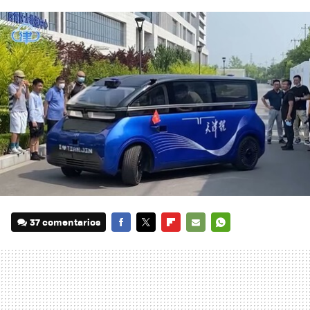
37 comentarios
FACEBOOK
TWITTER
FLIPBOARD
E-
WHATSAPP
MAIL