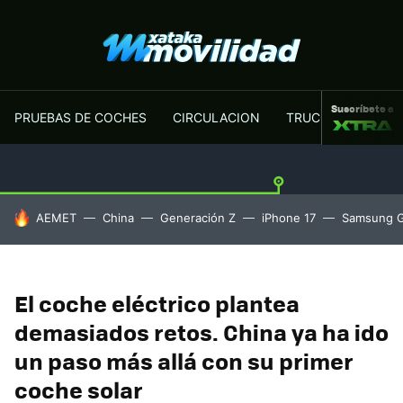
Suscríbete a
PRUEBAS DE COCHES
CIRCULACION
TRUCOS MOTOR
HOY SE HABLA DE
AEMET
China
Generación Z
iPhone 17
Samsung G
El coche eléctrico plantea
demasiados retos. China ya ha ido
un paso más allá con su primer
coche solar