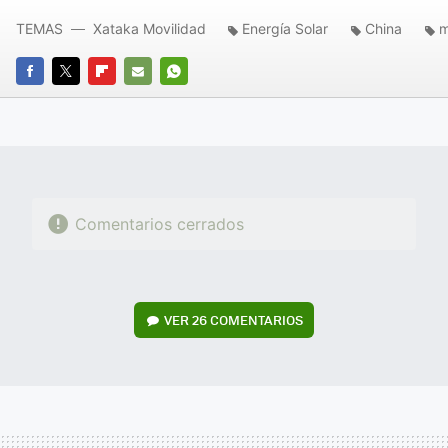
TEMAS
Xataka Movilidad
Energía Solar
China
m
FACEBOOK
TWITTER
FLIPBOARD
E-
WHATSAPP
MAIL
Comentarios cerrados
VER
26 COMENTARIOS