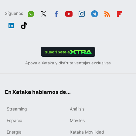
Síguenos
Wh
Twit
Fac
You
Inst
Tele
RSS
Flip
ats
ter
ebo
tub
agr
gra
boa
Link
Tikt
App
ok
e
am
m
rd
edIn
ok
Suscríbete a
Apoya a Xataka y disfruta ventajas exclusivas
En Xataka hablamos de...
Streaming
Análisis
Espacio
Móviles
Energía
Xataka Movilidad