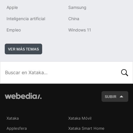
Apple
Samsung
Inteligencia artificial
China
Empleo
Windows 11
VER MÁS TEMAS
BUSCA
SUBIR
Xataka
Xataka Móvil
Applesfera
Xataka Smart Home