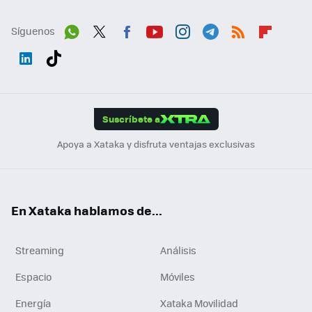
Síguenos
Wh
Twit
Fac
You
Inst
Tele
RSS
Flip
ats
ter
ebo
tub
agr
gra
boa
Link
Tikt
App
ok
e
am
m
rd
edI
ok
Suscríbete a
n
Apoya a Xataka y disfruta ventajas exclusivas
En Xataka hablamos de...
Streaming
Análisis
Espacio
Móviles
Energía
Xataka Movilidad