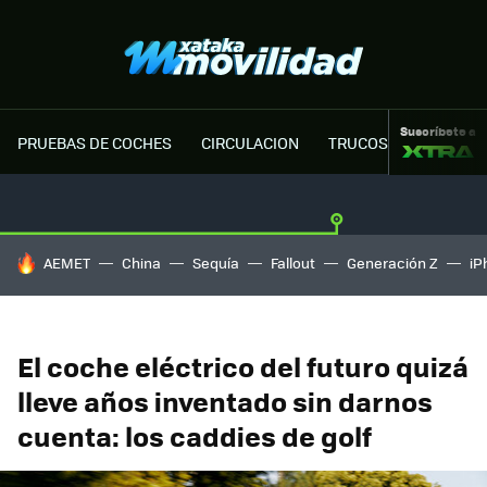
Suscríbete a
PRUEBAS DE COCHES
CIRCULACION
TRUCOS MOTOR
HOY SE HABLA DE
AEMET
China
Sequía
Fallout
Generación Z
iP
El coche eléctrico del futuro quizá
lleve años inventado sin darnos
cuenta: los caddies de golf