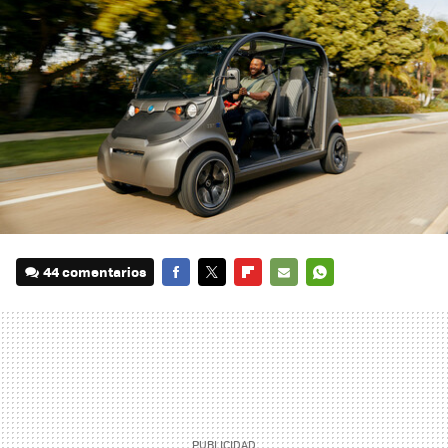
44 comentarios
FACEBOOK
TWITTER
FLIPBOARD
E-
WHATSAPP
MAIL