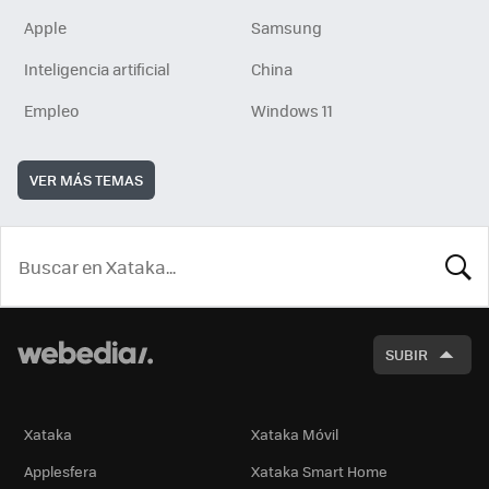
Apple
Samsung
Inteligencia artificial
China
Empleo
Windows 11
VER MÁS TEMAS
BUSCA
SUBIR
Xataka
Xataka Móvil
Applesfera
Xataka Smart Home