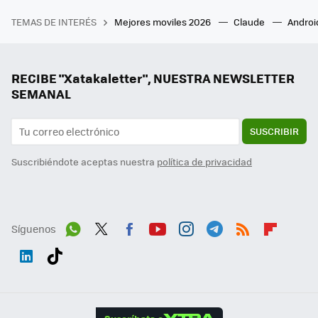
TEMAS DE INTERÉS
Mejores moviles 2026
Claude
Androi
RECIBE "Xatakaletter", NUESTRA NEWSLETTER
SEMANAL
SUSCRIBIR
Suscribiéndote aceptas nuestra
política de privacidad
Síguenos
Wh
Twit
Fac
You
Inst
Tele
RSS
Flip
ats
ter
ebo
tub
agr
gra
boa
Link
Tikt
App
ok
e
am
m
rd
edI
ok