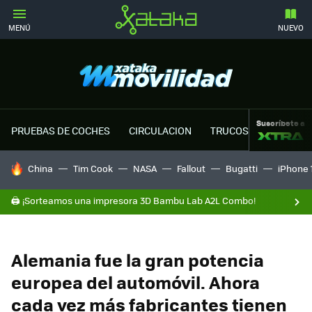
MENÚ
NUEVO
Suscríbete a
PRUEBAS DE COCHES
CIRCULACION
TRUCOS MOTOR
HOY SE HABLA DE
China
Tim Cook
NASA
Fallout
Bugatti
iPhone 
🖨️ ¡Sorteamos una impresora 3D Bambu Lab A2L Combo!
Alemania fue la gran potencia
europea del automóvil. Ahora
cada vez más fabricantes tienen