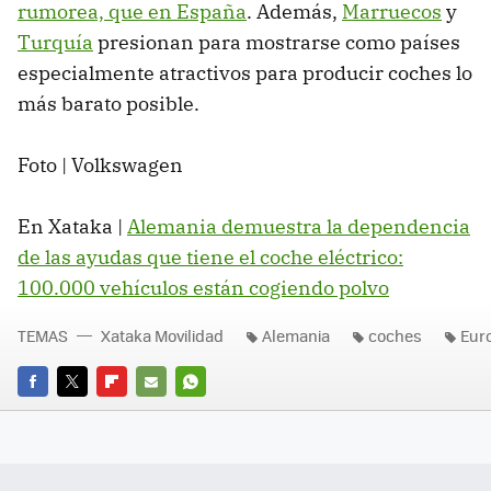
rumorea, que en España
. Además,
Marruecos
y
Turquía
presionan para mostrarse como países
especialmente atractivos para producir coches lo
más barato posible.
Foto | Volkswagen
En Xataka |
Alemania demuestra la dependencia
de las ayudas que tiene el coche eléctrico:
100.000 vehículos están cogiendo polvo
TEMAS
Xataka Movilidad
Alemania
coches
Eur
FACEBOOK
TWITTER
FLIPBOARD
E-
WHATSAPP
MAIL