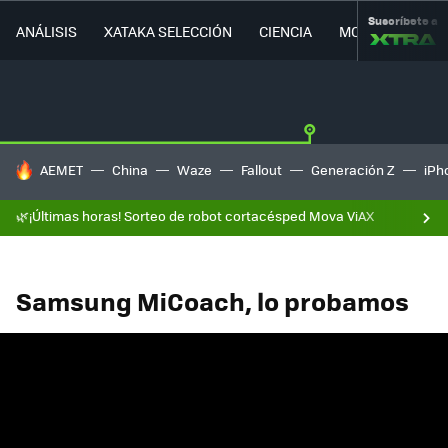
Suscríbete a
ANÁLISIS
XATAKA SELECCIÓN
CIENCIA
MOVILIDAD
HOY SE HABLA DE
AEMET
China
Waze
Fallout
Generación Z
iPh
🌿¡Últimas horas! Sorteo de robot cortacésped Mova ViAX
Samsung MiCoach, lo probamos