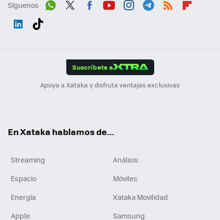
Síguenos
Wh
Twit
Fac
You
Inst
Tele
RSS
Flip
ats
ter
ebo
tub
agr
gra
boa
Link
Tikt
App
ok
e
am
m
rd
edI
ok
Suscríbete a
n
Apoya a Xataka y disfruta ventajas exclusivas
En Xataka hablamos de...
Streaming
Análisis
Espacio
Móviles
Energía
Xataka Movilidad
Apple
Samsung