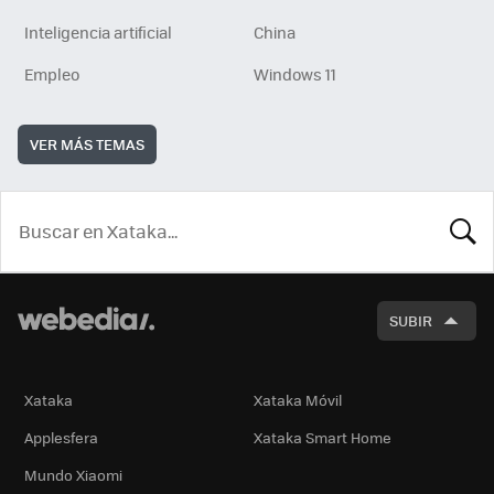
Inteligencia artificial
China
Empleo
Windows 11
VER MÁS TEMAS
BUSCA
SUBIR
Xataka
Xataka Móvil
Applesfera
Xataka Smart Home
Mundo Xiaomi