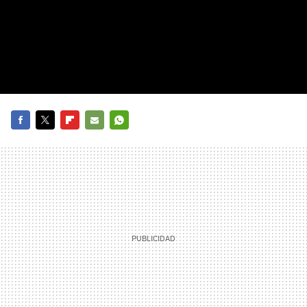
FACEBOOK
TWITTER
FLIPBOARD
E-
WHATSAPP
MAIL