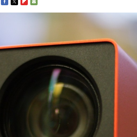
FACEBOOK
TWITTER
FLIPBOARD
E-
MAIL