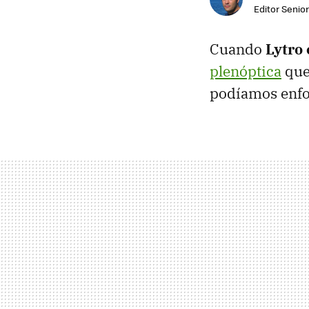
Editor Senior
Cuando
Lytro
plenóptica
que
podíamos enfoc