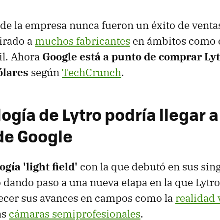
de la empresa nunca fueron un éxito de ventas
irado a
muchos fabricantes
en ámbitos como e
il. Ahora
Google está a punto de comprar Lyt
ólares
según
TechCrunch
.
ogía de Lytro podría llegar a
de Google
ogía 'light field'
con la que debutó en sus sin
dando paso a una nueva etapa en la que Lytr
recer sus avances en campos como la
realidad 
as
cámaras semiprofesionales
.