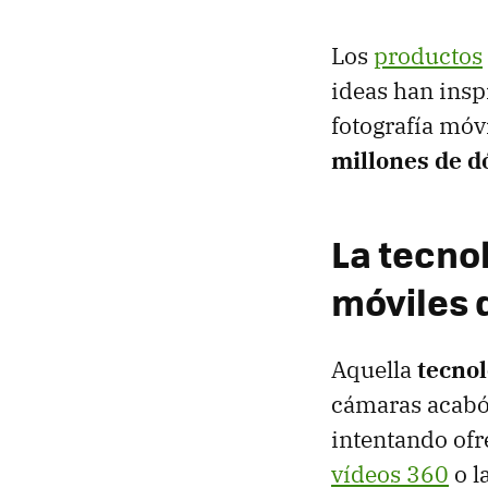
Los
productos
ideas han insp
fotografía móv
millones de d
La tecnol
móviles 
Aquella
tecnol
cámaras acabó 
intentando of
vídeos 360
o l