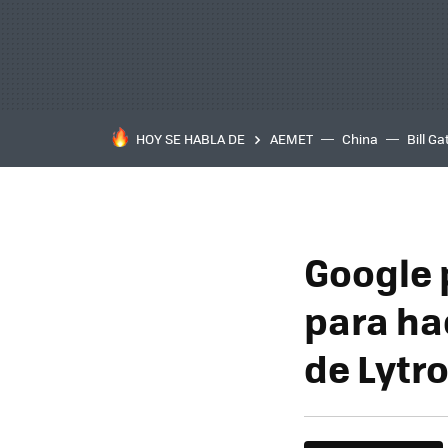
HOY SE HABLA DE
AEMET
China
Bill Ga
Google 
para ha
de Lytr