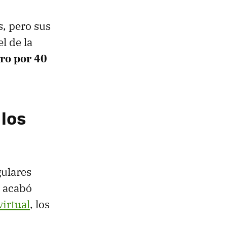
, pero sus
l de la
ro por 40
 los
gulares
o acabó
virtual
, los