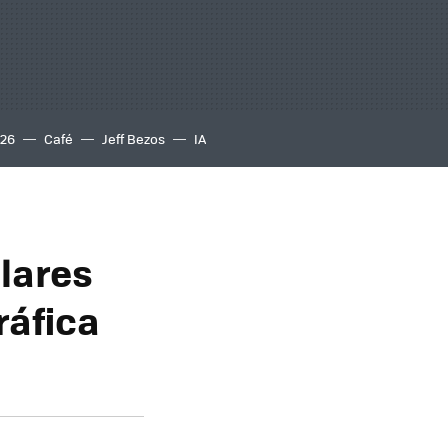
S26
Café
Jeff Bezos
IA
lares
ráfica