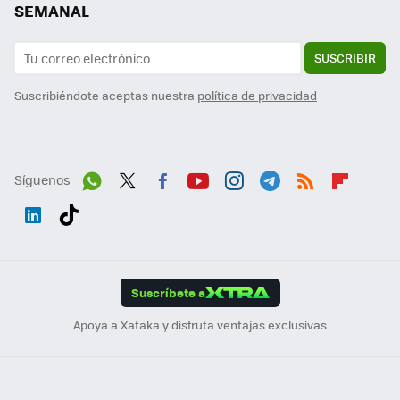
SEMANAL
SUSCRIBIR
Suscribiéndote aceptas nuestra
política de privacidad
Síguenos
Wh
Twit
Fac
You
Inst
Tele
RSS
Flip
ats
ter
ebo
tub
agr
gra
boa
Link
Tikt
App
ok
e
am
m
rd
edI
ok
Suscríbete a
n
Apoya a Xataka y disfruta ventajas exclusivas