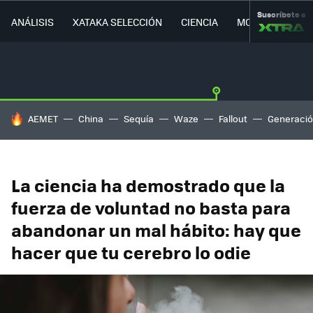
Suscríbete a
ANÁLISIS
XATAKA SELECCIÓN
CIENCIA
MOVILIDAD
HOY SE HABLA DE
AEMET
China
Sequía
Waze
Fallout
Generació
La ciencia ha demostrado que la
fuerza de voluntad no basta para
abandonar un mal hábito: hay que
hacer que tu cerebro lo odie