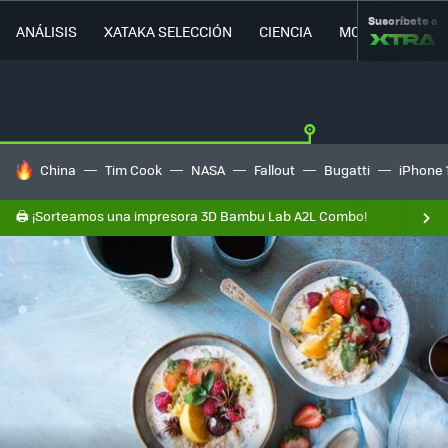
Suscríbete a
ANÁLISIS
XATAKA SELECCIÓN
CIENCIA
MOVILIDAD
HOY SE HABLA DE
China
Tim Cook
NASA
Fallout
Bugatti
iPhone 
🖨️ ¡Sorteamos una impresora 3D Bambu Lab A2L Combo!