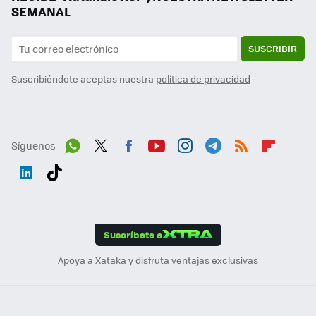
SEMANAL
SUSCRIBIR
Suscribiéndote aceptas nuestra
política de privacidad
Síguenos
Wh
Twit
Fac
You
Inst
Tele
RSS
Flip
ats
ter
ebo
tub
agr
gra
boa
Link
Tikt
App
ok
e
am
m
rd
edI
ok
Suscríbete a
n
Apoya a Xataka y disfruta ventajas exclusivas