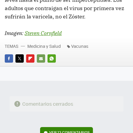
adultos que contraigan el virus por primera vez
sufrirán la varicela, no el Zóster.
Imagen:
Steven Cornfield
TEMAS
Medicina y Salud
Vacunas
FACEBOOK
TWITTER
FLIPBOARD
E-
WHATSAPP
MAIL
Comentarios cerrados
VER
12 COMENTARIOS