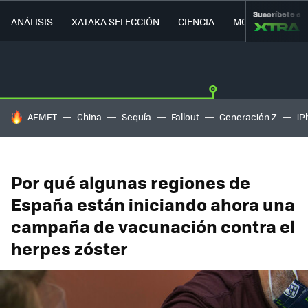
Suscríbete a
ANÁLISIS
XATAKA SELECCIÓN
CIENCIA
MOVILIDAD
HOY SE HABLA DE
AEMET
China
Sequía
Fallout
Generación Z
iP
Por qué algunas regiones de
España están iniciando ahora una
campaña de vacunación contra el
herpes zóster