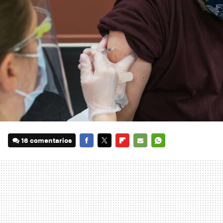
16 comentarios
FACEBOOK
TWITTER
FLIPBOARD
E-
WHATSAPP
MAIL