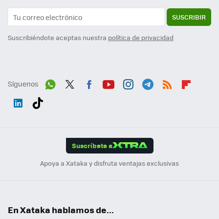
SUSCRIBIR
Suscribiéndote aceptas nuestra
política de privacidad
Síguenos
Wh
Twit
Fac
You
Inst
Tele
RSS
Flip
ats
ter
ebo
tub
agr
gra
boa
Link
Tikt
App
ok
e
am
m
rd
edI
ok
Suscríbete a
n
Apoya a Xataka y disfruta ventajas exclusivas
En Xataka hablamos de...