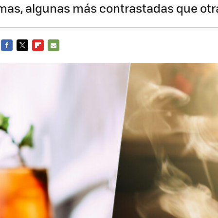
rmas, algunas más contrastadas que otr
FACEBOOK
TWITTER
FLIPBOARD
E-
MAIL