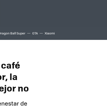
Dragon Ball Super
GTA
Xiaomi
 café
r, la
ejor no
enestar de