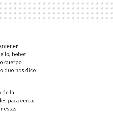
mantener
ello, beber
ro cuerpo
lo que nos dice
 de la
les para cerrar
r estas