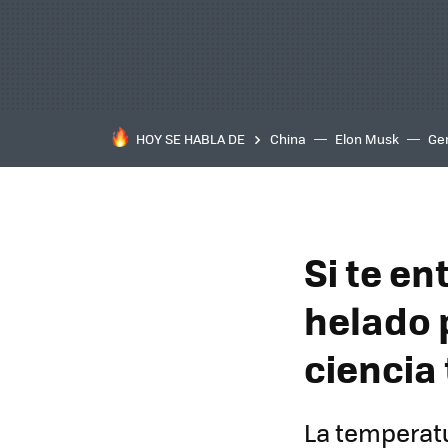
HOY SE HABLA DE
China
Elon Musk
Ge
Si te e
helado p
ciencia 
La temperatu