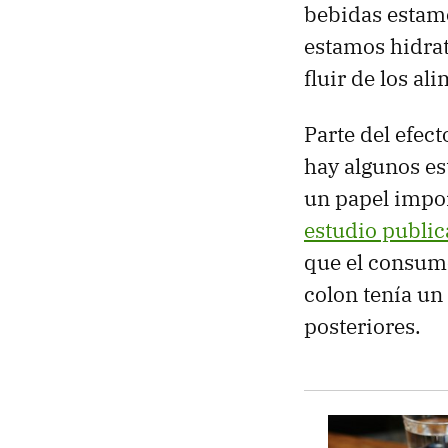
bebidas estam
estamos hidrat
fluir de los al
Parte del efec
hay algunos e
un papel impor
estudio publi
que el consumo
colon tenía un
posteriores.