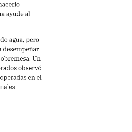
 hacerlo
a ayude al
ndo agua, pero
ía desempeñar
 sobremesa. Un
erados observó
operadas en el
inales