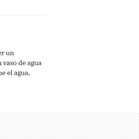
er un
n vaso de agua
e el agua,