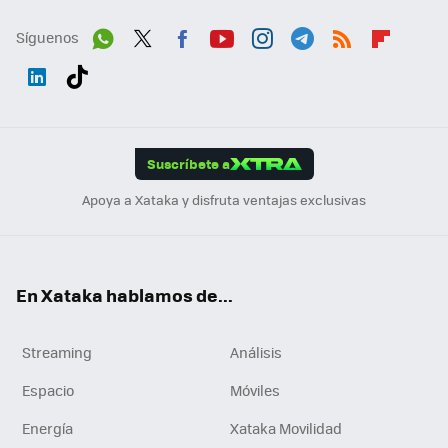
Síguenos
Wh
Twit
Fac
You
Inst
Tele
RSS
Flip
ats
ter
ebo
tub
agr
gra
boa
Link
Tikt
App
ok
e
am
m
rd
edI
ok
Suscríbete a
n
Apoya a Xataka y disfruta ventajas exclusivas
En Xataka hablamos de...
Streaming
Análisis
Espacio
Móviles
Energía
Xataka Movilidad