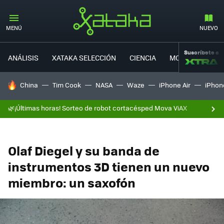
MENÚ
NUEVO
Suscríbete a
ANÁLISIS
XATAKA SELECCIÓN
CIENCIA
MOVILIDAD
HOY SE HABLA DE
China
Tim Cook
NASA
Waze
iPhone Air
iPhone
🌿¡Últimas horas! Sorteo de robot cortacésped Mova ViAX
Olaf Diegel y su banda de
instrumentos 3D tienen un nuevo
miembro: un saxofón