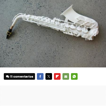
11 comentarios
FACEBOOK
TWITTER
FLIPBOARD
E-
WHATSAPP
MAIL