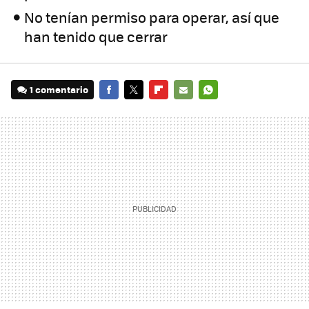
No tenían permiso para operar, así que
han tenido que cerrar
1 comentario
FACEBOOK
TWITTER
FLIPBOARD
E-
WHATSAPP
MAIL