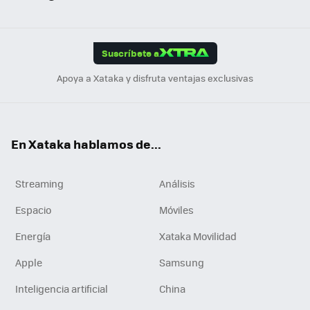
ats
ter
ebo
tub
agr
gra
boa
Link
Tikt
App
ok
e
am
m
rd
edI
ok
Suscríbete a
n
Apoya a Xataka y disfruta ventajas exclusivas
En Xataka hablamos de...
Streaming
Análisis
Espacio
Móviles
Energía
Xataka Movilidad
Apple
Samsung
Inteligencia artificial
China