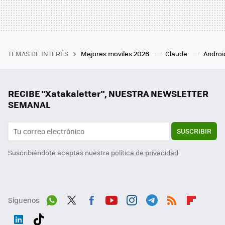
TEMAS DE INTERÉS
Mejores moviles 2026
Claude
Androi
RECIBE "Xatakaletter", NUESTRA NEWSLETTER
SEMANAL
SUSCRIBIR
Suscribiéndote aceptas nuestra
política de privacidad
Síguenos
Wh
Twit
Fac
You
Inst
Tele
RSS
Flip