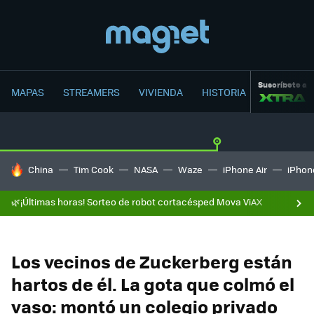
Suscríbete a
MAPAS
STREAMERS
VIVIENDA
HISTORIA
HOY SE HABLA DE
China
Tim Cook
NASA
Waze
iPhone Air
iPhone
🌿¡Últimas horas! Sorteo de robot cortacésped Mova ViAX
Los vecinos de Zuckerberg están
hartos de él. La gota que colmó el
vaso: montó un colegio privado