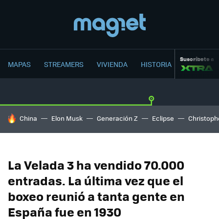
Suscríbete a
MAPAS
STREAMERS
VIVIENDA
HISTORIA
HOY SE HABLA DE
China
Elon Musk
Generación Z
Eclipse
Christoph
La Velada 3 ha vendido 70.000
entradas. La última vez que el
boxeo reunió a tanta gente en
España fue en 1930