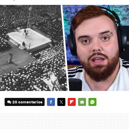
20 comentarios
FACEBOOK
TWITTER
FLIPBOARD
E-
WHATSAPP
MAIL