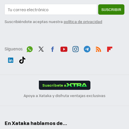
SUSCRIBIR
Suscribiéndote aceptas nuestra
política de privacidad
Síguenos
Wh
Twit
Fac
You
Inst
Tele
RSS
Flip
ats
ter
ebo
tub
agr
gra
boa
Link
Tikt
App
ok
e
am
m
rd
edI
ok
Suscríbete a
n
Apoya a Xataka y disfruta ventajas exclusivas
En Xataka hablamos de...