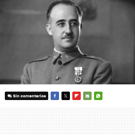
Sin comentarios
FACEBOOK
TWITTER
FLIPBOARD
E-
WHATSAPP
MAIL