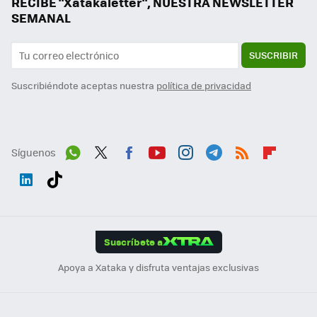
RECIBE "Xatakaletter", NUESTRA NEWSLETTER
SEMANAL
SUSCRIBIR
Suscribiéndote aceptas nuestra
política de privacidad
Síguenos
Wh
Twit
Fac
You
Inst
Tele
RSS
Flip
ats
ter
ebo
tub
agr
gra
boa
Link
Tikt
App
ok
e
am
m
rd
edI
ok
Suscríbete a
n
Apoya a Xataka y disfruta ventajas exclusivas