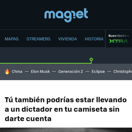
Suscríbete a
MAPAS
STREAMERS
VIVIENDA
HISTORIA
HOY SE HABLA DE
China
Elon Musk
Generación Z
Eclipse
Christoph
Tú también podrías estar llevando
a un dictador en tu camiseta sin
darte cuenta