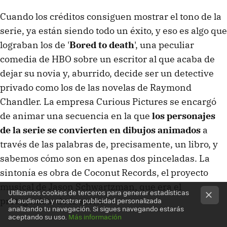
Cuando los créditos consiguen mostrar el tono de la
serie, ya están siendo todo un éxito, y eso es algo que
lograban los de '
Bored to death
', una peculiar
comedia de HBO sobre un escritor al que acaba de
dejar su novia y, aburrido, decide ser un detective
privado como los de las novelas de Raymond
Chandler. La empresa Curious Pictures se encargó
de animar una secuencia en la que
los personajes
de la serie se convierten en dibujos animados
a
través de las palabras de, precisamente, un libro, y
sabemos cómo son en apenas dos pinceladas. La
sintonía es obra de Coconut Records, el proyecto
musical de Jason Schwartzman, que era el
Utilizamos cookies de terceros para generar estadísticas
protagonista de la serie.
de audiencia y mostrar publicidad personalizada
analizando tu navegación. Si sigues navegando estarás
aceptando su uso.
Más información