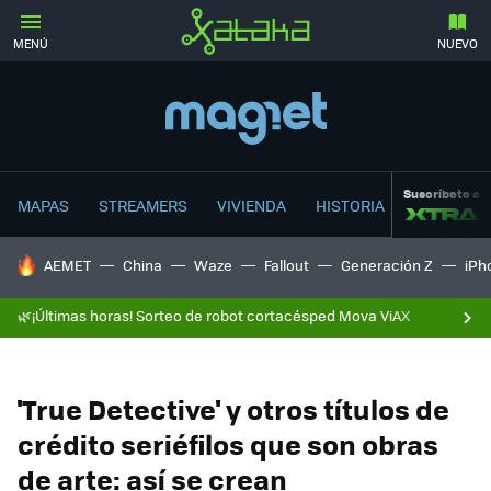
MENÚ
NUEVO
Suscríbete a
MAPAS
STREAMERS
VIVIENDA
HISTORIA
HOY SE HABLA DE
AEMET
China
Waze
Fallout
Generación Z
iPh
🌿¡Últimas horas! Sorteo de robot cortacésped Mova ViAX
'True Detective' y otros títulos de
crédito seriéfilos que son obras
de arte: así se crean