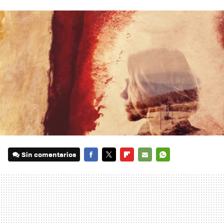
Sin comentarios
FACEBOOK
TWITTER
FLIPBOARD
E-
WHATSAPP
MAIL