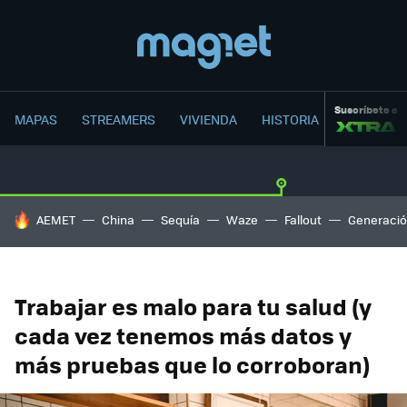
Suscríbete a
MAPAS
STREAMERS
VIVIENDA
HISTORIA
HOY SE HABLA DE
AEMET
China
Sequía
Waze
Fallout
Generació
Trabajar es malo para tu salud (y
cada vez tenemos más datos y
más pruebas que lo corroboran)