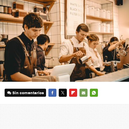
Sin comentarios
FACEBOOK
TWITTER
FLIPBOARD
E-
WHATSAPP
MAIL