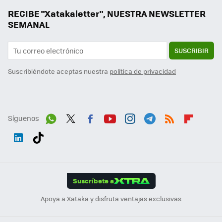
RECIBE "Xatakaletter", NUESTRA NEWSLETTER
SEMANAL
SUSCRIBIR
Suscribiéndote aceptas nuestra
política de privacidad
Síguenos
Wh
Twit
Fac
You
Inst
Tele
RSS
Flip
ats
ter
ebo
tub
agr
gra
boa
Link
Tikt
App
ok
e
am
m
rd
edI
ok
Suscríbete a
n
Apoya a Xataka y disfruta ventajas exclusivas