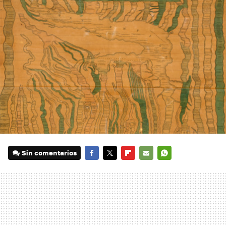
Sin comentarios
FACEBOOK
TWITTER
FLIPBOARD
E-
WHATSAPP
MAIL