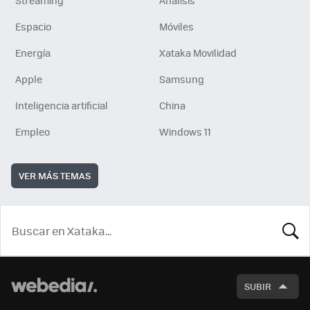
Streaming
Análisis
Espacio
Móviles
Energía
Xataka Movilidad
Apple
Samsung
Inteligencia artificial
China
Empleo
Windows 11
VER MÁS TEMAS
BUSCA
SUBIR