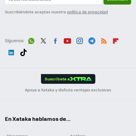
Suscribiéndote aceptas nuestra
política de privacidad
Síguenos
Wh
Twit
Fac
You
Inst
Tele
RSS
Flip
ats
ter
ebo
tub
agr
gra
boa
Link
Tikt
App
ok
e
am
m
rd
edI
ok
Suscríbete a
n
Apoya a Xataka y disfruta ventajas exclusivas
En Xataka hablamos de...