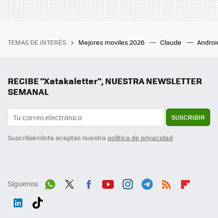
TEMAS DE INTERÉS
Mejores moviles 2026
Claude
Androi
RECIBE "Xatakaletter", NUESTRA NEWSLETTER
SEMANAL
SUSCRIBIR
Suscribiéndote aceptas nuestra
política de privacidad
Síguenos
Wh
Twit
Fac
You
Inst
Tele
RSS
Flip
ats
ter
ebo
tub
agr
gra
boa
Link
Tikt