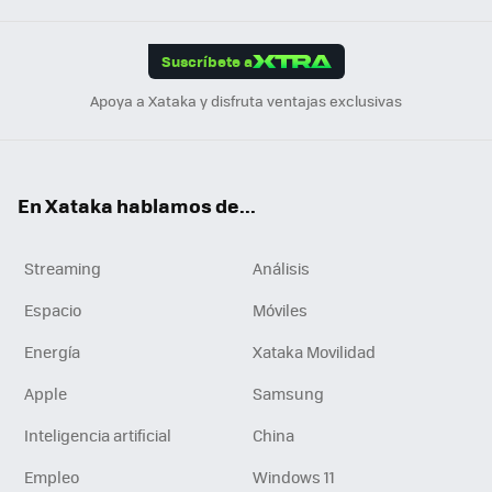
App
ok
e
am
m
rd
edI
ok
Suscríbete a
n
Apoya a Xataka y disfruta ventajas exclusivas
En Xataka hablamos de...
Streaming
Análisis
Espacio
Móviles
Energía
Xataka Movilidad
Apple
Samsung
Inteligencia artificial
China
Empleo
Windows 11