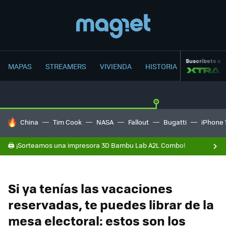
Suscríbete a
MAPAS
STREAMERS
VIVIENDA
HISTORIA
HOY SE HABLA DE
China
Tim Cook
NASA
Fallout
Bugatti
iPhone 
🖨️ ¡Sorteamos una impresora 3D Bambu Lab A2L Combo!
Si ya tenías las vacaciones
reservadas, te puedes librar de la
mesa electoral: estos son los