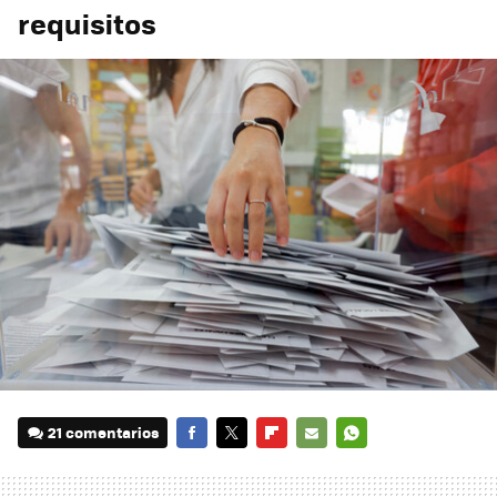
requisitos
21 comentarios
FACEBOOK
TWITTER
FLIPBOARD
E-
WHATSAPP
MAIL