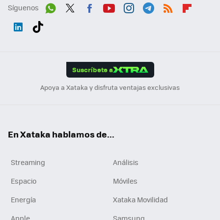
Síguenos
Wh
Twit
Fac
You
Inst
Tele
RSS
Flip
ats
ter
ebo
tub
agr
gra
boa
Link
Tikt
App
ok
e
am
m
rd
edI
ok
Suscríbete a
n
Apoya a Xataka y disfruta ventajas exclusivas
En Xataka hablamos de...
Streaming
Análisis
Espacio
Móviles
Energía
Xataka Movilidad
Apple
Samsung