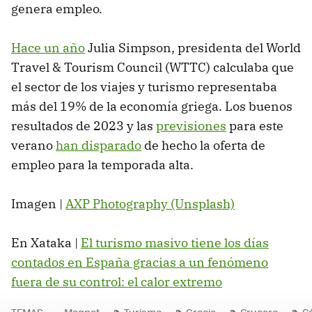
genera empleo.
Hace un año
Julia Simpson, presidenta del World
Travel & Tourism Council (WTTC) calculaba que
el sector de los viajes y turismo representaba
más del 19% de la economía griega. Los buenos
resultados de 2023 y las
previsiones
para este
verano
han disparado
de hecho la oferta de
empleo para la temporada alta.
Imagen |
AXP Photography (Unsplash)
En Xataka |
El turismo masivo tiene los días
contados en España gracias a un fenómeno
fuera de su control: el calor extremo
TEMAS
Magnet
Turismo
Grecia
Crucero
C