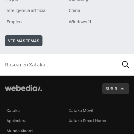
Inteligencia artificial
China
Empleo
Windows 11
VER MÁS TEMAS
BUSCA
SUBIR
Xataka
Xataka Móvil
Applesfera
Xataka Smart Home
Mundo Xiaomi