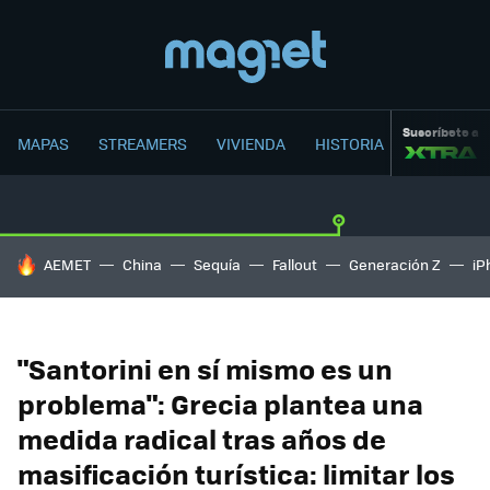
Suscríbete a
MAPAS
STREAMERS
VIVIENDA
HISTORIA
HOY SE HABLA DE
AEMET
China
Sequía
Fallout
Generación Z
iP
"Santorini en sí mismo es un
problema": Grecia plantea una
medida radical tras años de
masificación turística: limitar los