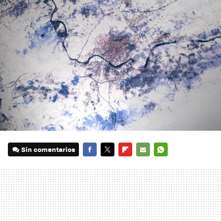
Sin comentarios
FACEBOOK
TWITTER
FLIPBOARD
E-
WHATSAPP
MAIL