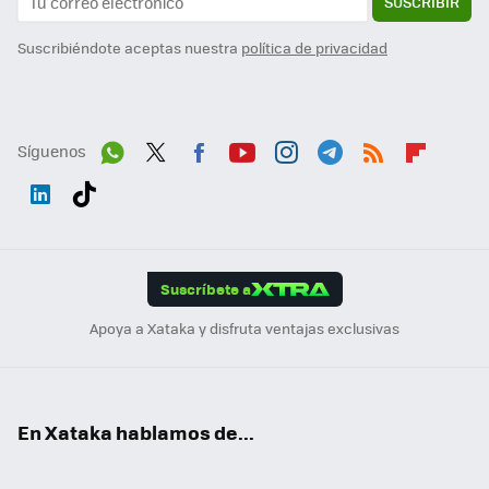
SUSCRIBIR
Suscribiéndote aceptas nuestra
política de privacidad
Síguenos
Wh
Twit
Fac
You
Inst
Tele
RSS
Flip
ats
ter
ebo
tub
agr
gra
boa
Link
Tikt
App
ok
e
am
m
rd
edI
ok
Suscríbete a
n
Apoya a Xataka y disfruta ventajas exclusivas
En Xataka hablamos de...