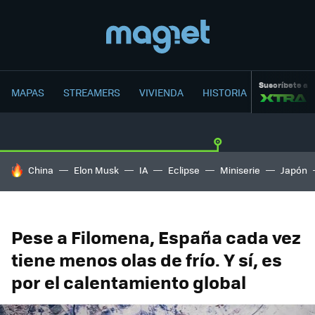
Suscríbete a
MAPAS
STREAMERS
VIVIENDA
HISTORIA
HOY SE HABLA DE
China
Elon Musk
IA
Eclipse
Miniserie
Japón
Pese a Filomena, España cada vez
tiene menos olas de frío. Y sí, es
por el calentamiento global