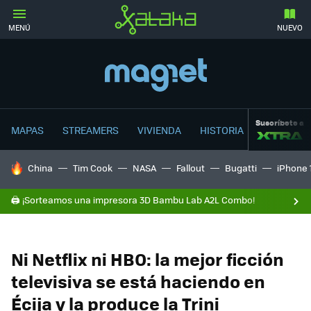
MENÚ
NUEVO
Suscríbete a
MAPAS
STREAMERS
VIVIENDA
HISTORIA
HOY SE HABLA DE
China
Tim Cook
NASA
Fallout
Bugatti
iPhone 
🖨️ ¡Sorteamos una impresora 3D Bambu Lab A2L Combo!
Ni Netflix ni HBO: la mejor ficción
televisiva se está haciendo en
Écija y la produce la Trini