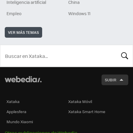
Inteligencia artificial
China
Empleo
Windows 11
VER MÁS TEMAS
BUSCA
SUBIR
Xataka
Xataka Móvil
Applesfera
Xataka Smart Home
Mundo Xiaomi
Otras publicaciones de Webedia