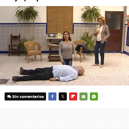
Sin comentarios
FACEBOOK
TWITTER
FLIPBOARD
E-
WHATSAPP
MAIL