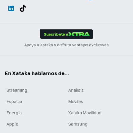
Wh
Twit
Fac
You
Inst
Tele
RSS
Flip
ats
ter
ebo
tub
agr
gra
boa
Link
Tikt
App
ok
e
am
m
rd
edI
ok
Suscríbete a
n
Apoya a Xataka y disfruta ventajas exclusivas
En Xataka hablamos de...
Streaming
Análisis
Espacio
Móviles
Energía
Xataka Movilidad
Apple
Samsung