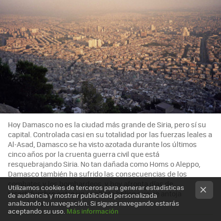
Hoy Damasco no es la ciudad más grande de Siria, pero sí su
capital. Controlada casi en su totalidad por las fuerzas leales a
Al-Asad, Damasco se ha visto azotada durante los últimos
cinco años por la cruenta guerra civil que está
resquebrajando Siria. No tan dañada como Homs o Aleppo,
Damasco también ha sufrido las consecuencias de los
combates y los bombardeos, y hoy afronta días de
Utilizamos cookies de terceros para generar estadísticas
incertidumbre entre un conflicto bélico que se antoja
de audiencia y mostrar publicidad personalizada
irresoluble a corto plazo.
analizando tu navegación. Si sigues navegando estarás
aceptando su uso.
Más información