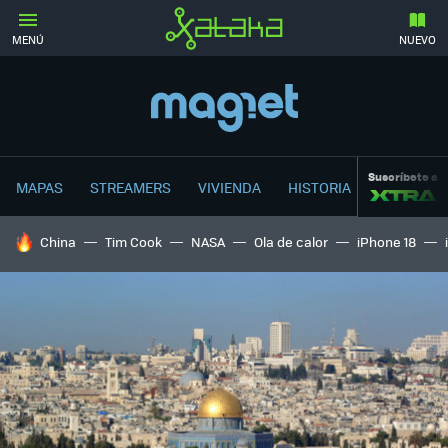
MENÚ
NUEVO
Suscríbete a
MAPAS
STREAMERS
VIVIENDA
HISTORIA
HOY SE HABLA DE
China
Tim Cook
NASA
Ola de calor
iPhone 18