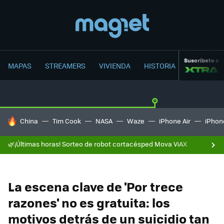
Suscríbete a
MAPAS
STREAMERS
VIVIENDA
HISTORIA
HOY SE HABLA DE
China
Tim Cook
NASA
Waze
iPhone Air
iPhone
🌿¡Últimas horas! Sorteo de robot cortacésped Mova ViAX
La escena clave de 'Por trece
razones' no es gratuita: los
motivos detrás de un suicidio tan