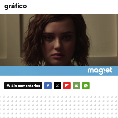
gráfico
Sin comentarios
FACEBOOK
TWITTER
FLIPBOARD
E-
WHATSAPP
MAIL