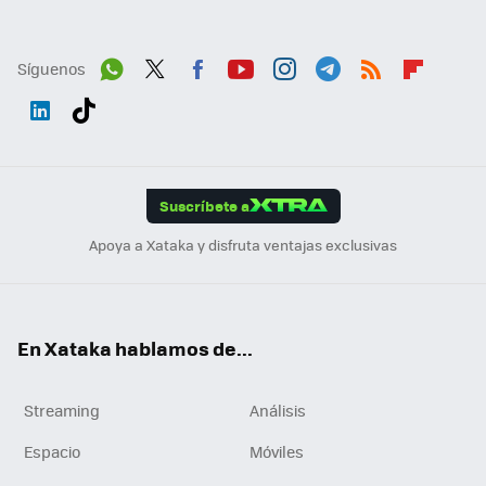
Síguenos
Wh
Twit
Fac
You
Inst
Tele
RSS
Flip
ats
ter
ebo
tub
agr
gra
boa
Link
Tikt
App
ok
e
am
m
rd
edI
ok
Suscríbete a
n
Apoya a Xataka y disfruta ventajas exclusivas
En Xataka hablamos de...
Streaming
Análisis
Espacio
Móviles