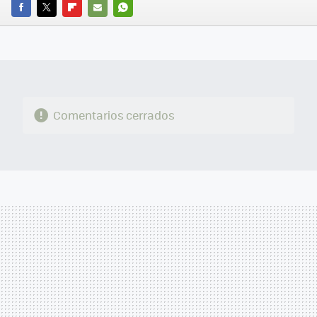
FACEBOOK
TWITTER
FLIPBOARD
E-
WHATSAPP
MAIL
Comentarios cerrados