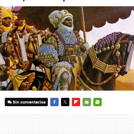
Sin comentarios
FACEBOOK
TWITTER
FLIPBOARD
E-
WHATSAPP
MAIL