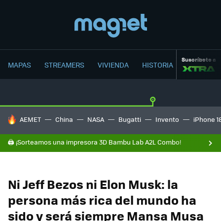
Suscríbete a
MAPAS
STREAMERS
VIVIENDA
HISTORIA
HOY SE HABLA DE
AEMET
China
NASA
Bugatti
Invento
iPhone 1
🖨️ ¡Sorteamos una impresora 3D Bambu Lab A2L Combo!
Ni Jeff Bezos ni Elon Musk: la
persona más rica del mundo ha
sido y será siempre Mansa Musa