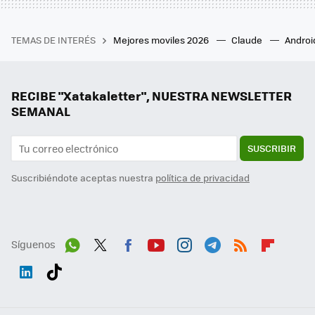
TEMAS DE INTERÉS
Mejores moviles 2026
Claude
Androi
RECIBE "Xatakaletter", NUESTRA NEWSLETTER
SEMANAL
SUSCRIBIR
Suscribiéndote aceptas nuestra
política de privacidad
Síguenos
Wh
Twit
Fac
You
Inst
Tele
RSS
Flip
ats
ter
ebo
tub
agr
gra
boa
Link
Tikt
App
ok
e
am
m
rd
edI
ok