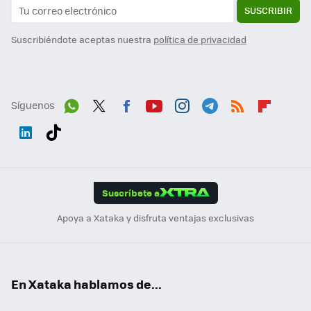
SUSCRIBIR
Suscribiéndote aceptas nuestra
política de privacidad
Síguenos
Wh
Twit
Fac
You
Inst
Tele
RSS
Flip
ats
ter
ebo
tub
agr
gra
boa
Link
Tikt
App
ok
e
am
m
rd
edI
ok
Suscríbete a
n
Apoya a Xataka y disfruta ventajas exclusivas
En Xataka hablamos de...