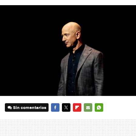
Sin comentarios
FACEBOOK
TWITTER
FLIPBOARD
E-
WHATSAPP
MAIL