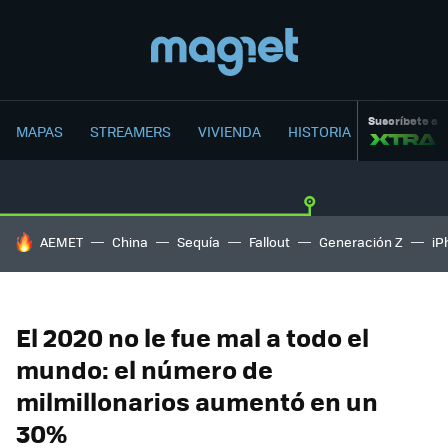
Suscríbete a
MAPAS
STREAMERS
VIVIENDA
HISTORIA
HOY SE HABLA DE
AEMET
China
Sequía
Fallout
Generación Z
iP
El 2020 no le fue mal a todo el
mundo: el número de
milmillonarios aumentó en un
30%