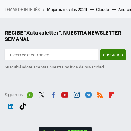
TEMAS DE INTERÉS
Mejores moviles 2026
Claude
Androi
RECIBE "Xatakaletter", NUESTRA NEWSLETTER
SEMANAL
SUSCRIBIR
Suscribiéndote aceptas nuestra
política de privacidad
Síguenos
Wh
Twit
Fac
You
Inst
Tele
RSS
Flip
ats
ter
ebo
tub
agr
gra
boa
Link
Tikt
App
ok
e
am
m
rd
edI
ok