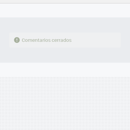
FACEBOOK
TWITTER
FLIPBOARD
E-
WHATSAPP
MAIL
Comentarios cerrados