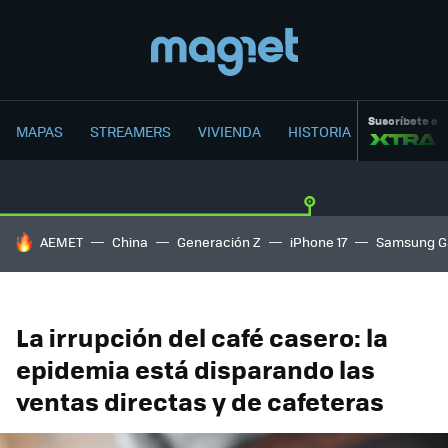
Suscríbete a
MAPAS
STREAMERS
VIVIENDA
HISTORIA
HOY SE HABLA DE
AEMET
China
Generación Z
iPhone 17
Samsung G
La irrupción del café casero: la
epidemia está disparando las
ventas directas y de cafeteras