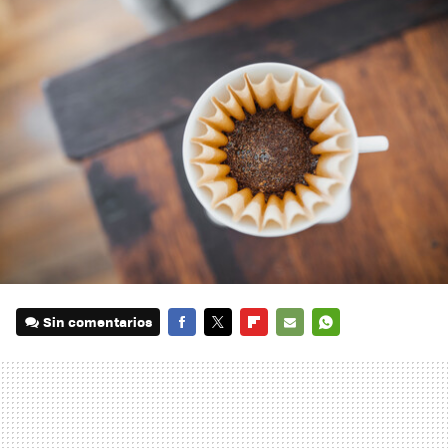
Sin comentarios
FACEBOOK
TWITTER
FLIPBOARD
E-
WHATSAPP
MAIL