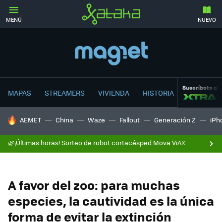
MENÚ
NUEVO
Suscríbete a
MAPAS
STREAMERS
VIVIENDA
HISTORIA
HOY SE HABLA DE
AEMET
China
Waze
Fallout
Generación Z
iPh
🌿¡Últimas horas! Sorteo de robot cortacésped Mova ViAX
A favor del zoo: para muchas
especies, la cautividad es la única
forma de evitar la extinción