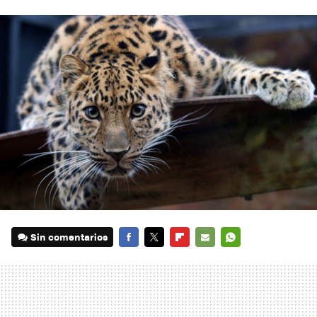
Sin comentarios
FACEBOOK
TWITTER
FLIPBOARD
E-
WHATSAPP
MAIL