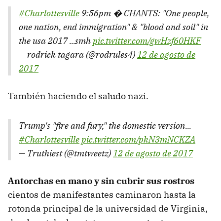
#Charlottesville
9:56pm � CHANTS: "One people,
one nation, end immigration" & "blood and soil" in
the usa 2017 ...smh
pic.twitter.com/gwHzf60HKF
— rodrick tagara (@rodrules4)
12 de agosto de
2017
También haciendo el saludo nazi.
Trump's "fire and fury," the domestic version...
#Charlottesville
pic.twitter.com/pkN3mNCKZA
— Truthiest (@tmtweetz)
12 de agosto de 2017
Antorchas en mano y sin cubrir sus rostros
cientos de manifestantes caminaron hasta la
rotonda principal de la universidad de Virginia,