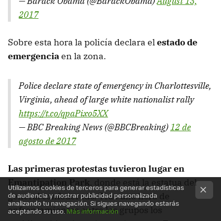
— Barack Obama (@BarackObama)
August 13,
2017
Sobre esta hora la policía declara el
estado de
emergencia
en la zona.
Police declare state of emergency in Charlottesville,
Virginia, ahead of large white nationalist rally
https://t.co/qpaPixo5XX
— BBC Breaking News (@BBCBreaking)
12 de
agosto de 2017
Las primeras protestas tuvieron lugar en
Emantipation Park
, donde está la estatua del
Utilizamos cookies de terceros para generar estadísticas
general confederado. Tras una hora de
de audiencia y mostrar publicidad personalizada
analizando tu navegación. Si sigues navegando estarás
enfrentamientos entre los grupos los
aceptando su uso.
Más información