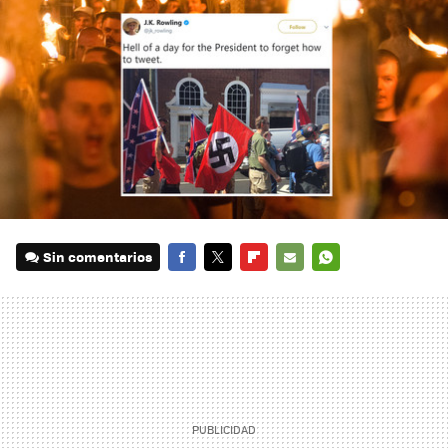
Sin comentarios
FACEBOOK
TWITTER
FLIPBOARD
E-
WHATSAPP
MAIL