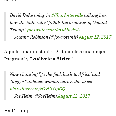
David Duke today in
#Charlottesville
talking how
how the hate rally "fulfills the promises of Donald
Trump."
pic.twitter.com/nvldJpykvA
— Joanna Robinson (@jowrotethis)
August 12, 2017
Aquí los manifestantes gritándole a una mujer
“negrata” y
“vuélvete a África”
.
Now chanting "go the fuck back to Africa"and
"nigger" at black woman across the street
pic.twitter.com/zOxUlYIpOQ
— Joe Heim (@JoeHeim)
August 12, 2017
Hail Trump