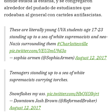
donde estaba la estatua, y se congregaron
alrededor del puñado de estudiantes que
rodeaban al general con carteles antifascistas.
These are literally young UVA students age 17-23
standing up to a sea of white supremacists and neo-
Nazis surrounding them
#Charlottesville
pic.twitter.com/VEU3mU9d3o
— sophia armen (@SophiaArmen)
August 12, 2017
Teenagers standing up to a sea of white
supremacists carrying torches.
Snowflakes my ass.
pic.twitter.com/HbQXOlkjrt
— Downtown Josh Brown (@ReformedBroker)
August 12, 2017