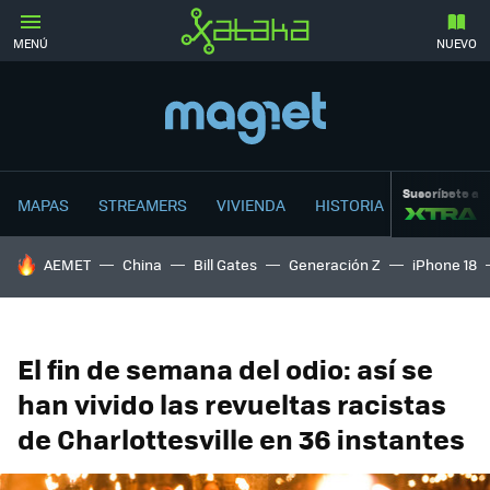
MENÚ
NUEVO
Suscríbete a
MAPAS
STREAMERS
VIVIENDA
HISTORIA
HOY SE HABLA DE
AEMET
China
Bill Gates
Generación Z
iPhone 18
El fin de semana del odio: así se
han vivido las revueltas racistas
de Charlottesville en 36 instantes