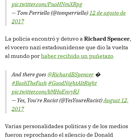
pic.twitter.com/PuoHNmXRpg
— Tom Perriello (@tomperriello)
12 de agosto de
2017
La policía encontró y detuvo a
Richard Spencer
,
el vocero nazi estadounidense que dio la vuelta
al mundo por
haber recibido un puñetazo
And there goes
@RichardBSpencer
�
#BashTheFash
#GoodNightAltRight
pic.twitter.com/bMHoEnvyRJ
— Yes, You're Racist (@YesYoureRacist)
August 12,
2017
Varias personalidades políticas y de los medios
fueron reprochando el silencio de Donald