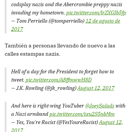
codsplay nazis and the Abercrombie preppy nazis
invading my hometown.
pic.twitter.com/lrZXGIb5fp
— Tom Perriello (@tomperriello)
12 de agosto de
2017
También a personas llevando de nuevo a las
calles estampas nazis.
Hell of a day for the President to forget how to
tweet.
pic.twitter.com/ABffmwwH8D
— J.K. Rowling (@jk_rowling)
August 12, 2017
And here is right-wing YouTuber
@JoeySalads
with
a Nazi armband
pic.twitter.com/txu2S5nbMm
— Yes, You're Racist (@YesYoureRacist)
August 12,
2017