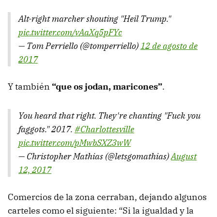
Alt-right marcher shouting "Heil Trump."
pic.twitter.com/vAaXq5pFYc
— Tom Perriello (@tomperriello)
12 de agosto de
2017
Y también
“que os jodan, maricones”
.
You heard that right. They're chanting "Fuck you
faggots." 2017.
#Charlottesville
pic.twitter.com/pMwbSXZ3wW
— Christopher Mathias (@letsgomathias)
August
12, 2017
Comercios de la zona cerraban, dejando algunos
carteles como el siguiente: “Si la igualdad y la