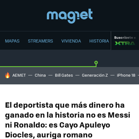
Suscríbete a
MAPAS
STREAMERS
VIVIENDA
HISTORIA
HOY SE HABLA DE
AEMET
China
Bill Gates
Generación Z
iPhone 18
El deportista que más dinero ha
ganado en la historia no es Messi
ni Ronaldo: es Cayo Apuleyo
Diocles, auriga romano