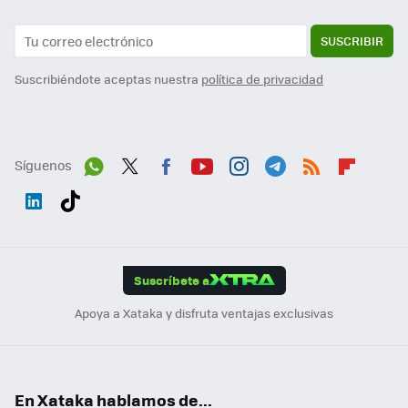
SUSCRIBIR
Suscribiéndote aceptas nuestra
política de privacidad
Síguenos
Wh
Twit
Fac
You
Inst
Tele
RSS
Flip
ats
ter
ebo
tub
agr
gra
boa
Link
Tikt
App
ok
e
am
m
rd
edI
ok
Suscríbete a
n
Apoya a Xataka y disfruta ventajas exclusivas
En Xataka hablamos de...