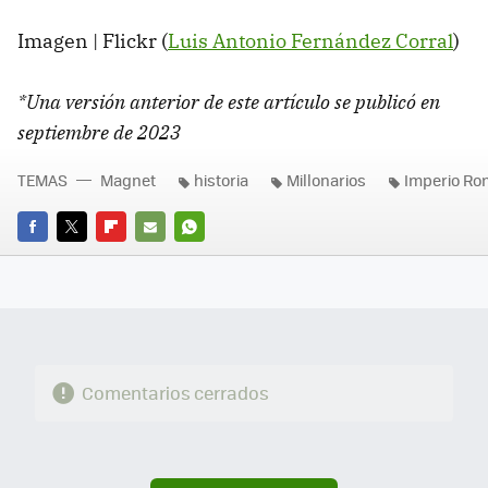
Imagen | Flickr (
Luis Antonio Fernández Corral
)
*Una versión anterior de este artículo se publicó en
septiembre de 2023
TEMAS
Magnet
historia
Millonarios
Imperio R
FACEBOOK
TWITTER
FLIPBOARD
E-
WHATSAPP
MAIL
Comentarios cerrados