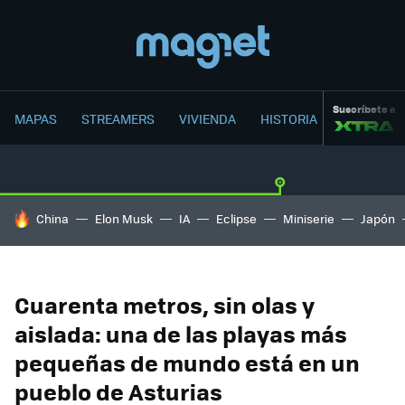
Suscríbete a
MAPAS
STREAMERS
VIVIENDA
HISTORIA
HOY SE HABLA DE
China
Elon Musk
IA
Eclipse
Miniserie
Japón
Cuarenta metros, sin olas y
aislada: una de las playas más
pequeñas de mundo está en un
pueblo de Asturias