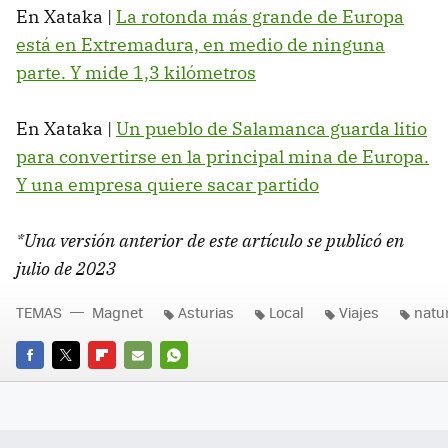
En Xataka |
La rotonda más grande de Europa
está en Extremadura, en medio de ninguna
parte. Y mide 1,3 kilómetros
En Xataka |
Un pueblo de Salamanca guarda litio
para convertirse en la principal mina de Europa.
Y una empresa quiere sacar partido
*Una versión anterior de este artículo se publicó en
julio de 2023
TEMAS
Magnet
Asturias
Local
Viajes
natu
FACEBOOK
TWITTER
FLIPBOARD
E-
WHATSAPP
MAIL