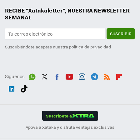
RECIBE "Xatakaletter", NUESTRA NEWSLETTER
SEMANAL
SUSCRIBIR
Suscribiéndote aceptas nuestra
política de privacidad
Síguenos
Wh
Twit
Fac
You
Inst
Tele
RSS
Flip
ats
ter
ebo
tub
agr
gra
boa
Link
Tikt
App
ok
e
am
m
rd
edI
ok
Suscríbete a
n
Apoya a Xataka y disfruta ventajas exclusivas