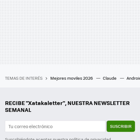
TEMAS DE INTERÉS
Mejores moviles 2026
Claude
Androi
RECIBE "Xatakaletter", NUESTRA NEWSLETTER
SEMANAL
SUSCRIBIR
Suscribiéndote aceptas nuestra
política de privacidad