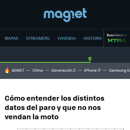
Suscríbete a
MAPAS
STREAMERS
VIVIENDA
HISTORIA
HOY SE HABLA DE
AEMET
China
Generación Z
iPhone 17
Samsung G
Cómo entender los distintos
datos del paro y que no nos
vendan la moto