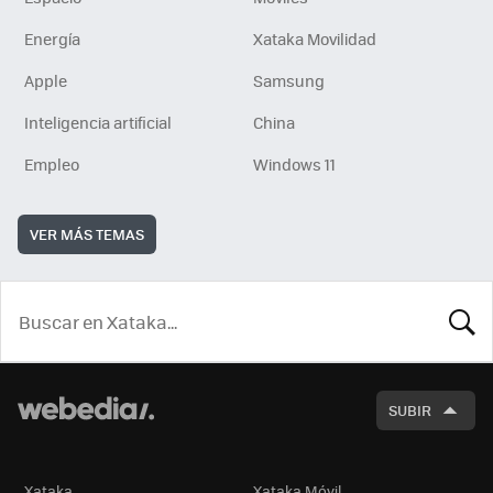
Energía
Xataka Movilidad
Apple
Samsung
Inteligencia artificial
China
Empleo
Windows 11
VER MÁS TEMAS
BUSCA
SUBIR
Xataka
Xataka Móvil