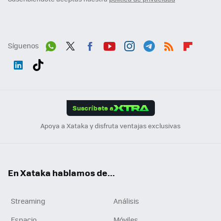
Síguenos
Wh
Twit
Fac
You
Inst
Tele
RSS
Flip
ats
ter
ebo
tub
agr
gra
boa
Link
Tikt
App
ok
e
am
m
rd
edI
ok
Suscríbete a
n
Apoya a Xataka y disfruta ventajas exclusivas
En Xataka hablamos de...
Streaming
Análisis
Espacio
Móviles