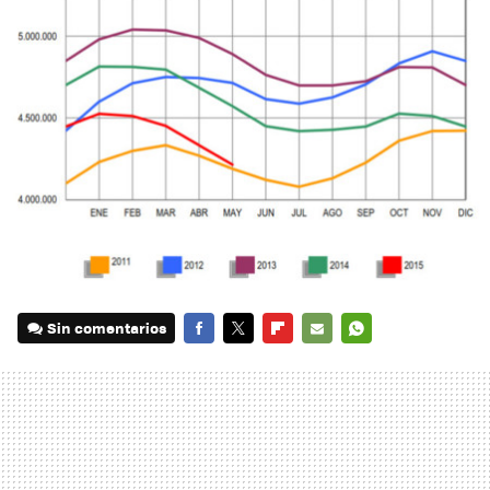
Sin comentarios
FACEBOOK
TWITTER
FLIPBOARD
E-
WHATSAPP
MAIL