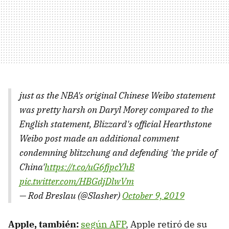
just as the NBA's original Chinese Weibo statement
was pretty harsh on Daryl Morey compared to the
English statement, Blizzard's official Hearthstone
Weibo post made an additional comment
condemning blitzchung and defending 'the pride of
China'
https://t.co/uG6fjpcYhB
pic.twitter.com/HBGdjDlwVm
— Rod Breslau (@Slasher)
October 9, 2019
Apple, también:
según AFP
, Apple retiró de su