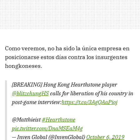
Como veremos, no ha sido la única empresa en
posicionarse estos días contra los insurgentes
hongkoneses.
[BREAKING] Hong Kong Hearthstone player
@blitzchungHS
calls for liberation of his country in
post-game interview:
https://t.co/3AgQAaPioj
@Matthieist
#Hearthstone
pic.twitter.com/DnaMSEaM4g
— Inven Global (@InvenGlobal)
October 6, 2019