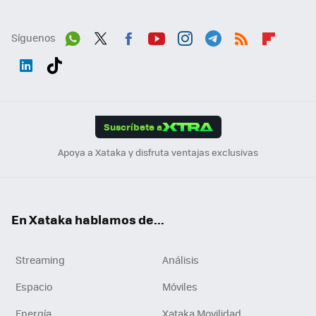
Síguenos
Wh
Twit
Fac
You
Inst
Tele
RSS
Flip
ats
ter
ebo
tub
agr
gra
boa
Link
Tikt
App
ok
e
am
m
rd
edI
ok
Suscríbete a
n
Apoya a Xataka y disfruta ventajas exclusivas
En Xataka hablamos de...
Streaming
Análisis
Espacio
Móviles
Energía
Xataka Movilidad