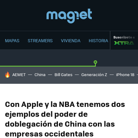
Suscríbete a
MAPAS
STREAMERS
VIVIENDA
HISTORIA
HOY SE HABLA DE
AEMET
China
Bill Gates
Generación Z
iPhone 18
Con Apple y la NBA tenemos dos
ejemplos del poder de
doblegación de China con las
empresas occidentales