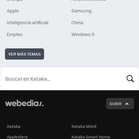
Apple
Samsung
Inteligencia artificial
China
Empleo
Windows 11
VER MÁS TEMAS
BUSCA
SUBIR
Xataka
Xataka Móvil
Applesfera
Xataka Smart Home