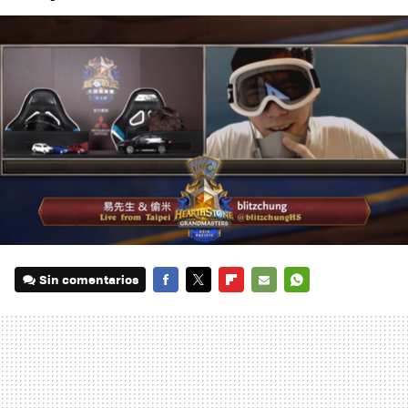
Sin comentarios
FACEBOOK
TWITTER
FLIPBOARD
E-
WHATSAPP
MAIL