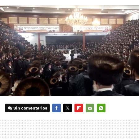
Sin comentarios
FACEBOOK
TWITTER
FLIPBOARD
E-
WHATSAPP
MAIL