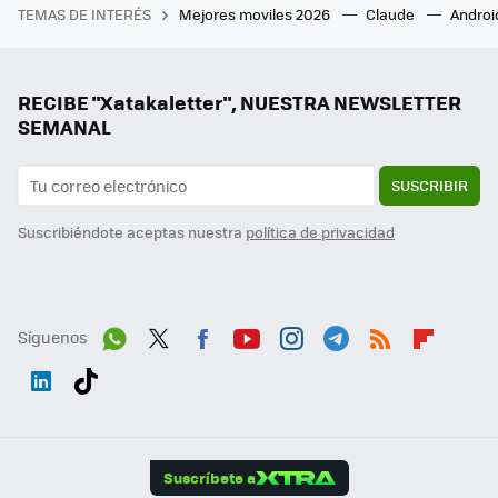
TEMAS DE INTERÉS
Mejores moviles 2026
Claude
Androi
RECIBE "Xatakaletter", NUESTRA NEWSLETTER
SEMANAL
SUSCRIBIR
Suscribiéndote aceptas nuestra
política de privacidad
Síguenos
Wh
Twit
Fac
You
Inst
Tele
RSS
Flip
ats
ter
ebo
tub
agr
gra
boa
Link
Tikt
App
ok
e
am
m
rd
edI
ok
Suscríbete a
n