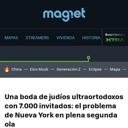
Suscríbete a
MAPAS
STREAMERS
VIVIENDA
HISTORIA
HOY SE HABLA DE
China
Elon Musk
Generación Z
Eclipse
Mapa
Una boda de judíos ultraortodoxos
con 7.000 invitados: el problema
de Nueva York en plena segunda
ola