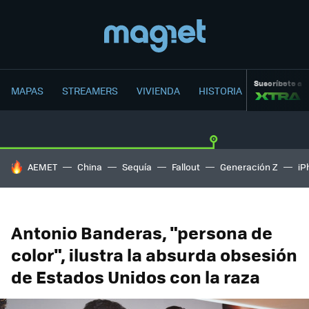
Suscríbete a
MAPAS
STREAMERS
VIVIENDA
HISTORIA
HOY SE HABLA DE
AEMET
China
Sequía
Fallout
Generación Z
iP
Antonio Banderas, "persona de
color", ilustra la absurda obsesión
de Estados Unidos con la raza