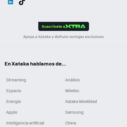
ats
ter
ebo
tub
agr
gra
boa
Link
Tikt
App
ok
e
am
m
rd
edI
ok
Suscríbete a
n
Apoya a Xataka y disfruta ventajas exclusivas
En Xataka hablamos de...
Streaming
Análisis
Espacio
Móviles
Energía
Xataka Movilidad
Apple
Samsung
Inteligencia artificial
China