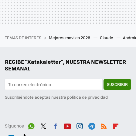
TEMAS DE INTERÉS
Mejores moviles 2026
Claude
Androi
RECIBE "Xatakaletter", NUESTRA NEWSLETTER
SEMANAL
SUSCRIBIR
Suscribiéndote aceptas nuestra
política de privacidad
Síguenos
Wh
Twit
Fac
You
Inst
Tele
RSS
Flip