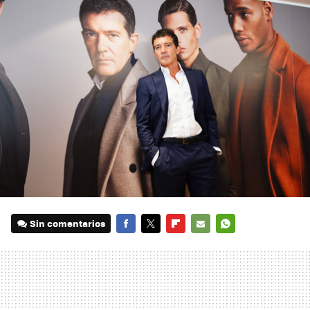
Sin comentarios
FACEBOOK
TWITTER
FLIPBOARD
E-
WHATSAPP
MAIL