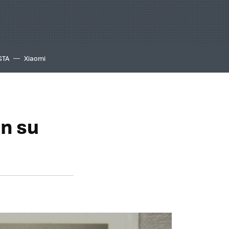
GTA
Xiaomi
en su