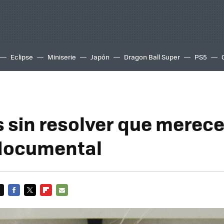
Eclipse
Miniserie
Japón
Dragon Ball Super
PS5
s sin resolver que merec
documental
FACEBOOK
TWITTER
FLIPBOARD
E-
MAIL