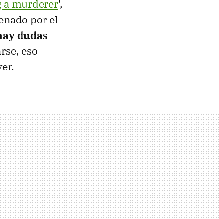
 a murderer
',
enado por el
hay dudas
arse, eso
er.