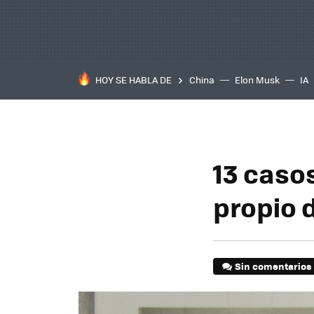
HOY SE HABLA DE
China
Elon Musk
IA
13 caso
propio 
Sin comentarios