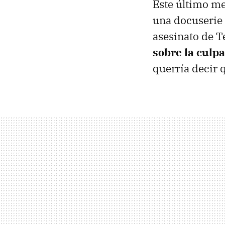
Este último me
una docuserie 
asesinato de T
sobre la culp
querría decir 