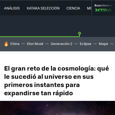
Suscríbete a
ANÁLISIS
XATAKA SELECCIÓN
CIENCIA
MOVILIDAD
HOY SE HABLA DE
China
Elon Musk
Generación Z
Eclipse
Mapa
El gran reto de la cosmología: qué
le sucedió al universo en sus
primeros instantes para
expandirse tan rápido