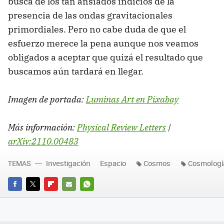
busca de los tan ansiados indicios de la
presencia de las ondas gravitacionales
primordiales. Pero no cabe duda de que el
esfuerzo merece la pena aunque nos veamos
obligados a aceptar que quizá el resultado que
buscamos aún tardará en llegar.
Imagen de portada:
Luminas Art en Pixabay
Más información:
Physical Review Letters
|
arXiv:2110.00483
TEMAS
Investigación
Espacio
Cosmos
Cosmologí
FACEBOOK
TWITTER
FLIPBOARD
E-
WHATSAPP
MAIL