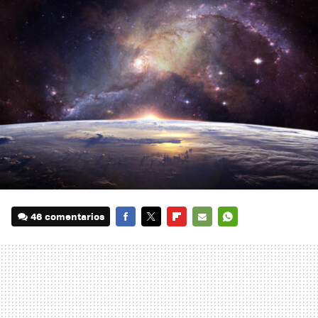
46 comentarios
FACEBOOK
TWITTER
FLIPBOARD
E-
WHATSAPP
MAIL