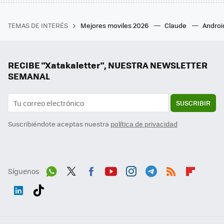
TEMAS DE INTERÉS
Mejores moviles 2026
Claude
Androi
RECIBE "Xatakaletter", NUESTRA NEWSLETTER
SEMANAL
SUSCRIBIR
Suscribiéndote aceptas nuestra
política de privacidad
Síguenos
Wh
Twit
Fac
You
Inst
Tele
RSS
Flip
ats
ter
ebo
tub
agr
gra
boa
Link
Tikt
App
ok
e
am
m
rd
edI
ok